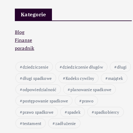
Kategorie
Blog
Finanse
poradnik
dziedziczenie
dziedziczenie długów
długi
długi spadkowe
Kodeks cywilny
majątek
odpowiedzialność
planowanie spadkowe
postępowanie spadkowe
prawo
prawo spadkowe
spadek
spadkobiercy
testament
zadłużenie