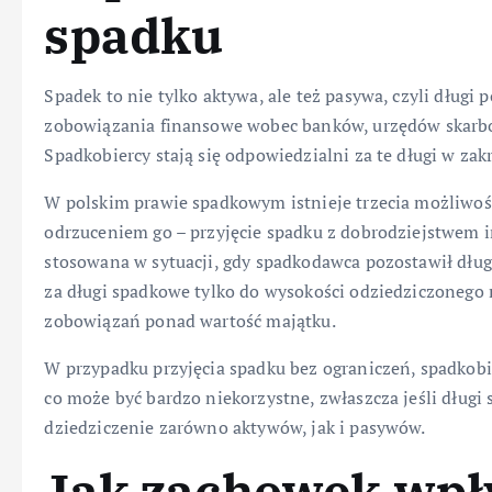
spadku
Spadek to nie tylko aktywa, ale też pasywa, czyli długi
zobowiązania finansowe wobec banków, urzędów skarbow
Spadkobiercy stają się odpowiedzialni za te długi w za
W polskim prawie spadkowym istnieje trzecia możliwoś
odrzuceniem go – przyjęcie spadku z dobrodziejstwem in
stosowana w sytuacji, gdy spadkodawca pozostawił dług
za długi spadkowe tylko do wysokości odziedziczonego m
zobowiązań ponad wartość majątku.
W przypadku przyjęcia spadku bez ograniczeń, spadkob
co może być bardzo niekorzystne, zwłaszcza jeśli długi
dziedziczenie zarówno aktywów, jak i pasywów.
Jak zachowek wpł