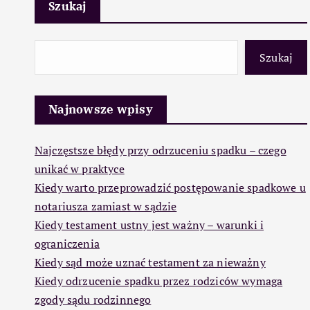
Szukaj
Szukaj
Najnowsze wpisy
Najczęstsze błędy przy odrzuceniu spadku – czego
unikać w praktyce
Kiedy warto przeprowadzić postępowanie spadkowe u
notariusza zamiast w sądzie
Kiedy testament ustny jest ważny – warunki i
ograniczenia
Kiedy sąd może uznać testament za nieważny
Kiedy odrzucenie spadku przez rodziców wymaga
zgody sądu rodzinnego