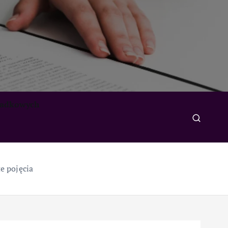
padkowych
e pojęcia