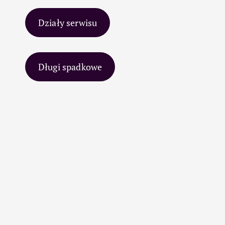
Działy serwisu
Długi spadkowe