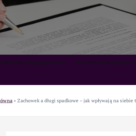
zialność za długi spadkowe
Przedawnienie długów s
główna
»
Zachowek a długi spadkowe – jak wpływają na siebie t