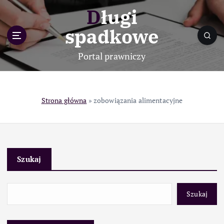
S
Długi
k
i
spadkowe
p
t
Portal prawniczy
o
c
o
n
Strona główna
»
zobowiązania alimentacyjne
t
e
n
t
Szukaj
Szukaj