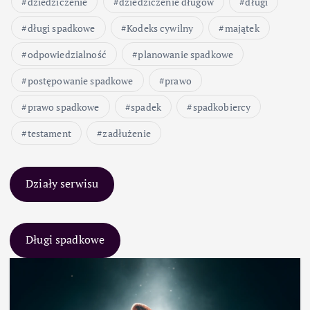
dziedziczenie
dziedziczenie długów
długi
długi spadkowe
Kodeks cywilny
majątek
odpowiedzialność
planowanie spadkowe
postępowanie spadkowe
prawo
prawo spadkowe
spadek
spadkobiercy
testament
zadłużenie
Działy serwisu
Długi spadkowe