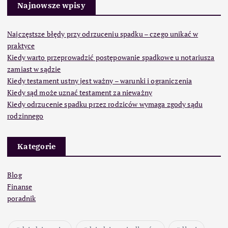
Najnowsze wpisy
Najczęstsze błędy przy odrzuceniu spadku – czego unikać w
praktyce
Kiedy warto przeprowadzić postępowanie spadkowe u notariusza
zamiast w sądzie
Kiedy testament ustny jest ważny – warunki i ograniczenia
Kiedy sąd może uznać testament za nieważny
Kiedy odrzucenie spadku przez rodziców wymaga zgody sądu
rodzinnego
Kategorie
Blog
Finanse
poradnik