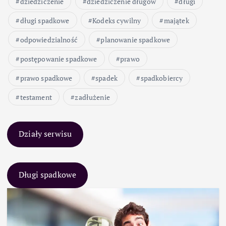
dziedziczenie
dziedziczenie długów
długi
długi spadkowe
Kodeks cywilny
majątek
odpowiedzialność
planowanie spadkowe
postępowanie spadkowe
prawo
prawo spadkowe
spadek
spadkobiercy
testament
zadłużenie
Działy serwisu
Długi spadkowe