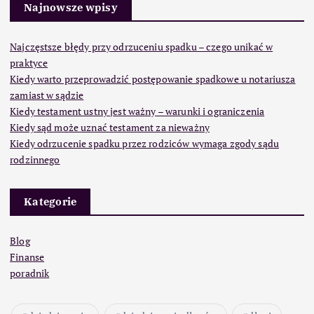
Najnowsze wpisy
Najczęstsze błędy przy odrzuceniu spadku – czego unikać w
praktyce
Kiedy warto przeprowadzić postępowanie spadkowe u notariusza
zamiast w sądzie
Kiedy testament ustny jest ważny – warunki i ograniczenia
Kiedy sąd może uznać testament za nieważny
Kiedy odrzucenie spadku przez rodziców wymaga zgody sądu
rodzinnego
Kategorie
Blog
Finanse
poradnik