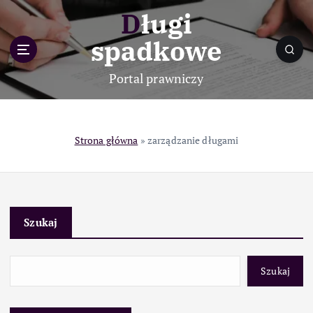
S
Długi
k
i
spadkowe
p
t
Portal prawniczy
o
c
o
n
Strona główna
»
zarządzanie długami
t
e
n
t
Szukaj
Szukaj