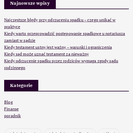
Najnowsze wpisy
Najczęstsze błędy przy odrzuceniu spadku – czego unikać w
praktyce
Kiedy warto przeprowadzić postępowanie spadkowe u notariusza
zamiast w sądzie
Kiedy testament ustny jest ważny – warunki i ograniczenia
Kiedy sąd może uznać testament za nieważny
Kiedy odrzucenie spadku przez rodziców wymaga zgody sądu
rodzinnego
Kategorie
Blog
Finanse
poradnik