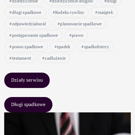
dziedziczenie
dziedziczenie długów
długi
długi spadkowe
Kodeks cywilny
majątek
odpowiedzialność
planowanie spadkowe
postępowanie spadkowe
prawo
prawo spadkowe
spadek
spadkobiercy
testament
zadłużenie
Działy serwisu
Długi spadkowe