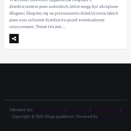
dziedziczeniem praw autorskich, które mogą być obciążone
długami. Skupimy się na przenoszeniu dziedziczenia takich
praw oraz ochronie dziedziców przed ewentualnymi
roszczeniami. Temat ten jest…
Odwiedź też:
twoj-prawnik.pl
/
e-temida.pl
/
comradelaw.pl
/
Copyright © 2026 Długi spadkowe | Powered by
icomseo.pl