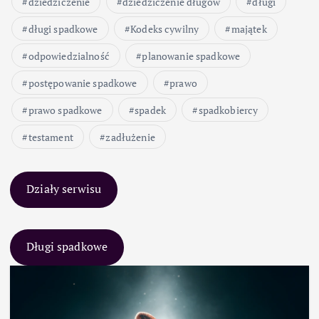
dziedziczenie
dziedziczenie długów
długi
długi spadkowe
Kodeks cywilny
majątek
odpowiedzialność
planowanie spadkowe
postępowanie spadkowe
prawo
prawo spadkowe
spadek
spadkobiercy
testament
zadłużenie
Działy serwisu
Długi spadkowe