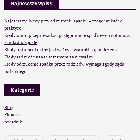
Najnowsze wpisy
Najczęstsze błędy przy odrzuceniu spadku – czego unikać w
praktyce
Kiedy warto przeprowadzić postępowanie spadkowe u notariusza
zamiast w sądzie
Kiedy testament ustny jest ważny – warunki i ograniczenia
Kiedy sąd może uznać testament za nieważny
Kiedy odrzucenie spadku przez rodziców wymaga zgody sądu
rodzinnego
Kategorie
Blog
Finanse
poradnik