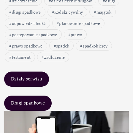
dziedziczenie
dziedziczenie długów
długi
długi spadkowe
Kodeks cywilny
majątek
odpowiedzialność
planowanie spadkowe
postępowanie spadkowe
prawo
prawo spadkowe
spadek
spadkobiercy
testament
zadłużenie
Działy serwisu
Długi spadkowe