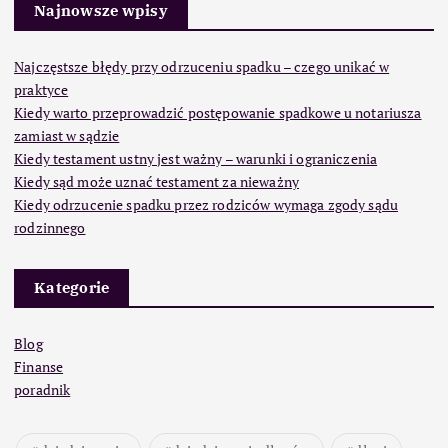
Najnowsze wpisy
Najczęstsze błędy przy odrzuceniu spadku – czego unikać w
praktyce
Kiedy warto przeprowadzić postępowanie spadkowe u notariusza
zamiast w sądzie
Kiedy testament ustny jest ważny – warunki i ograniczenia
Kiedy sąd może uznać testament za nieważny
Kiedy odrzucenie spadku przez rodziców wymaga zgody sądu
rodzinnego
Kategorie
Blog
Finanse
poradnik