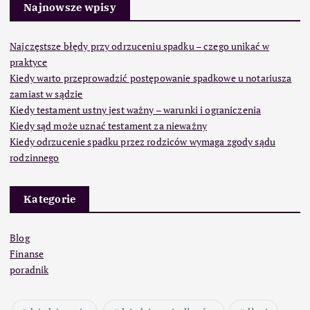
Najnowsze wpisy
Najczęstsze błędy przy odrzuceniu spadku – czego unikać w
praktyce
Kiedy warto przeprowadzić postępowanie spadkowe u notariusza
zamiast w sądzie
Kiedy testament ustny jest ważny – warunki i ograniczenia
Kiedy sąd może uznać testament za nieważny
Kiedy odrzucenie spadku przez rodziców wymaga zgody sądu
rodzinnego
Kategorie
Blog
Finanse
poradnik