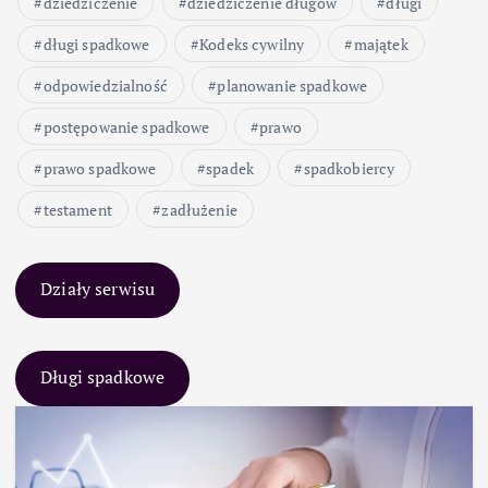
dziedziczenie
dziedziczenie długów
długi
długi spadkowe
Kodeks cywilny
majątek
odpowiedzialność
planowanie spadkowe
postępowanie spadkowe
prawo
prawo spadkowe
spadek
spadkobiercy
testament
zadłużenie
Działy serwisu
Długi spadkowe