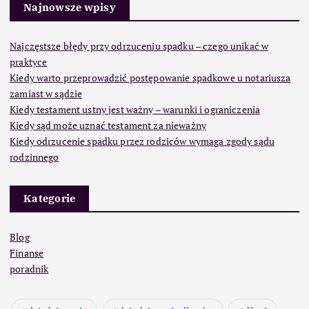
Najnowsze wpisy
Najczęstsze błędy przy odrzuceniu spadku – czego unikać w
praktyce
Kiedy warto przeprowadzić postępowanie spadkowe u notariusza
zamiast w sądzie
Kiedy testament ustny jest ważny – warunki i ograniczenia
Kiedy sąd może uznać testament za nieważny
Kiedy odrzucenie spadku przez rodziców wymaga zgody sądu
rodzinnego
Kategorie
Blog
Finanse
poradnik