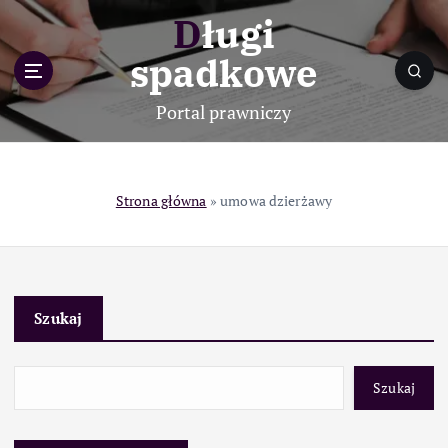
S
Długi
k
i
spadkowe
p
t
Portal prawniczy
o
c
o
n
Strona główna
»
umowa dzierżawy
t
e
n
t
Szukaj
Szukaj