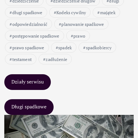
dziedziczenie
dziedziczenie długów
długi
długi spadkowe
Kodeks cywilny
majątek
odpowiedzialność
planowanie spadkowe
postępowanie spadkowe
prawo
prawo spadkowe
spadek
spadkobiercy
testament
zadłużenie
Działy serwisu
Długi spadkowe