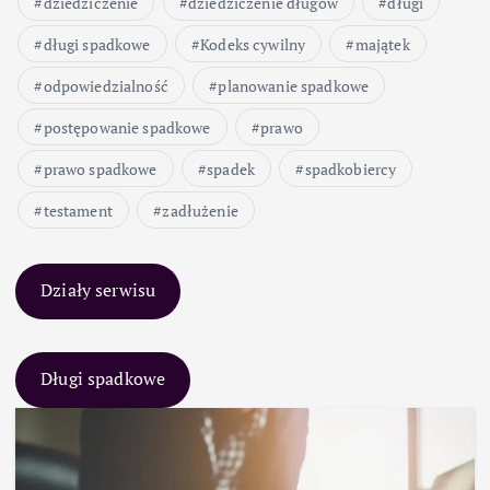
dziedziczenie
dziedziczenie długów
długi
długi spadkowe
Kodeks cywilny
majątek
odpowiedzialność
planowanie spadkowe
postępowanie spadkowe
prawo
prawo spadkowe
spadek
spadkobiercy
testament
zadłużenie
Działy serwisu
Długi spadkowe