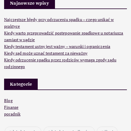
Najnowsze wpisy
Najczęstsze błędy przy odrzuceniu spadku – czego unikać w
praktyce
Kiedy warto przeprowadzić postępowanie spadkowe u notariusza
zamiast w sądzie
Kiedy testament ustny jest ważny – warunki i ograniczenia
Kiedy sąd może uznać testament za nieważny
Kiedy odrzucenie spadku przez rodziców wymaga zgody sądu
rodzinnego
Kategorie
Blog
Finanse
poradnik