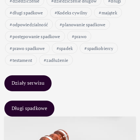
dziedziczenie
dziedziczenie długów
długi
długi spadkowe
Kodeks cywilny
majątek
odpowiedzialność
planowanie spadkowe
postępowanie spadkowe
prawo
prawo spadkowe
spadek
spadkobiercy
testament
zadłużenie
Działy serwisu
Długi spadkowe