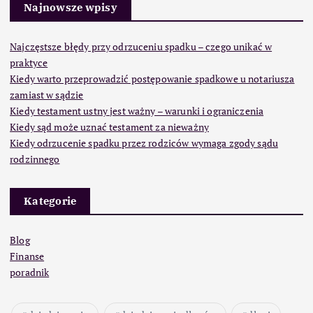
Najnowsze wpisy
Najczęstsze błędy przy odrzuceniu spadku – czego unikać w
praktyce
Kiedy warto przeprowadzić postępowanie spadkowe u notariusza
zamiast w sądzie
Kiedy testament ustny jest ważny – warunki i ograniczenia
Kiedy sąd może uznać testament za nieważny
Kiedy odrzucenie spadku przez rodziców wymaga zgody sądu
rodzinnego
Kategorie
Blog
Finanse
poradnik