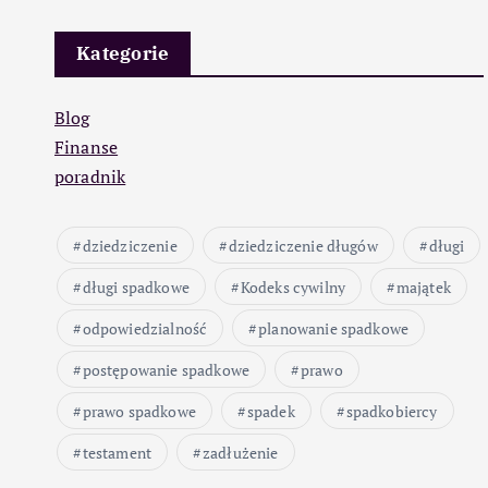
Kategorie
Blog
Finanse
poradnik
dziedziczenie
dziedziczenie długów
długi
długi spadkowe
Kodeks cywilny
majątek
odpowiedzialność
planowanie spadkowe
postępowanie spadkowe
prawo
prawo spadkowe
spadek
spadkobiercy
testament
zadłużenie