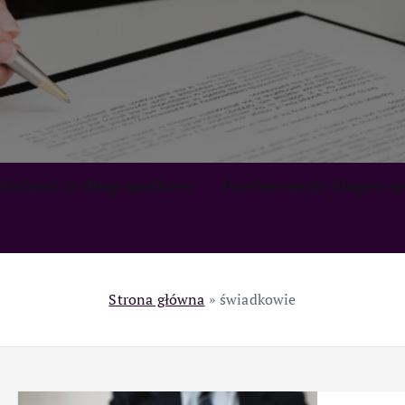
zialność za długi spadkowe
Przedawnienie długów s
Strona główna
»
świadkowie