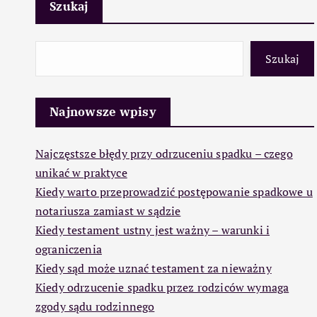
Szukaj
Szukaj
Najnowsze wpisy
Najczęstsze błędy przy odrzuceniu spadku – czego
unikać w praktyce
Kiedy warto przeprowadzić postępowanie spadkowe u
notariusza zamiast w sądzie
Kiedy testament ustny jest ważny – warunki i
ograniczenia
Kiedy sąd może uznać testament za nieważny
Kiedy odrzucenie spadku przez rodziców wymaga
zgody sądu rodzinnego