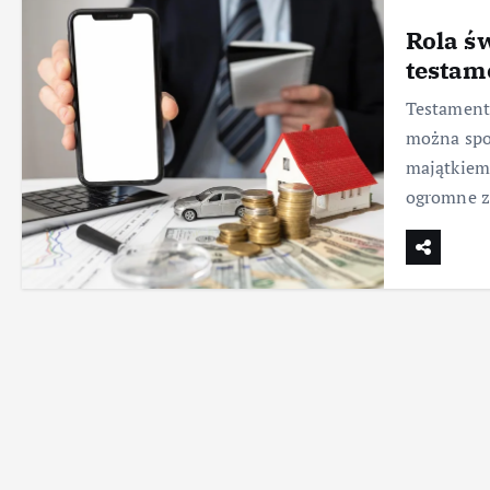
Rola ś
testam
Testament
można spor
majątkiem 
ogromne z