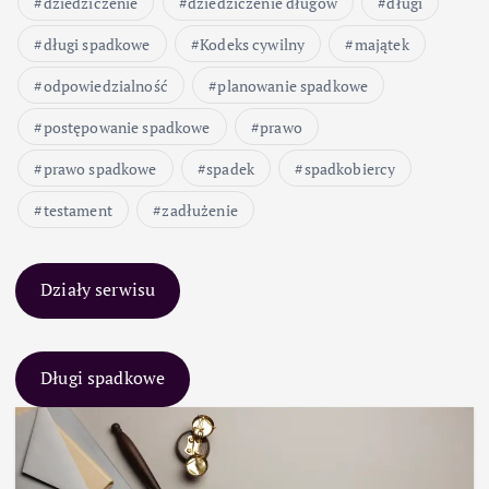
dziedziczenie
dziedziczenie długów
długi
długi spadkowe
Kodeks cywilny
majątek
odpowiedzialność
planowanie spadkowe
postępowanie spadkowe
prawo
prawo spadkowe
spadek
spadkobiercy
testament
zadłużenie
Działy serwisu
Długi spadkowe