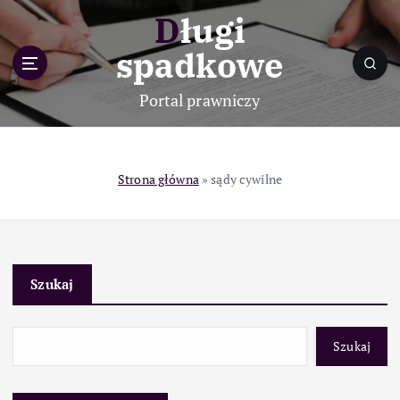
S
Długi
k
i
spadkowe
p
t
Portal prawniczy
o
c
o
n
Strona główna
»
sądy cywilne
t
e
n
t
Szukaj
Szukaj