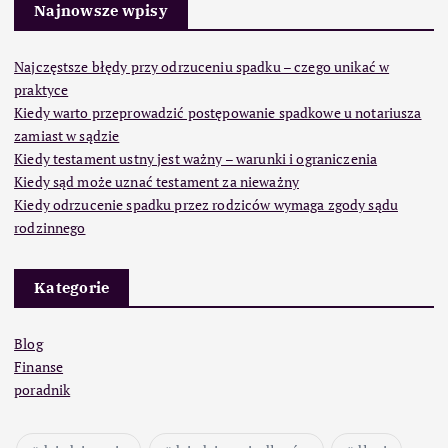
Najnowsze wpisy
Najczęstsze błędy przy odrzuceniu spadku – czego unikać w
praktyce
Kiedy warto przeprowadzić postępowanie spadkowe u notariusza
zamiast w sądzie
Kiedy testament ustny jest ważny – warunki i ograniczenia
Kiedy sąd może uznać testament za nieważny
Kiedy odrzucenie spadku przez rodziców wymaga zgody sądu
rodzinnego
Kategorie
Blog
Finanse
poradnik