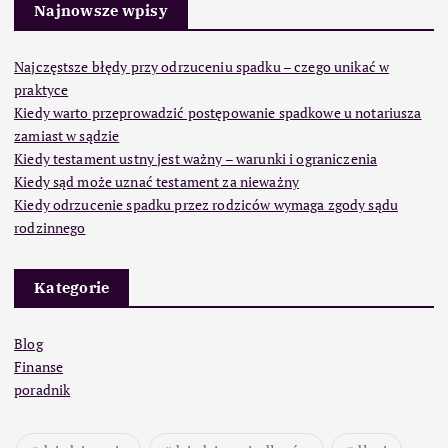
Najnowsze wpisy
Najczęstsze błędy przy odrzuceniu spadku – czego unikać w
praktyce
Kiedy warto przeprowadzić postępowanie spadkowe u notariusza
zamiast w sądzie
Kiedy testament ustny jest ważny – warunki i ograniczenia
Kiedy sąd może uznać testament za nieważny
Kiedy odrzucenie spadku przez rodziców wymaga zgody sądu
rodzinnego
Kategorie
Blog
Finanse
poradnik