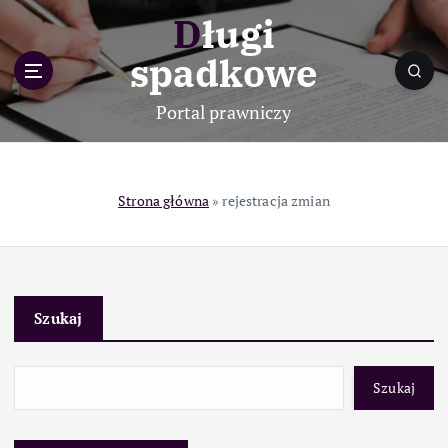
S
Długi
k
i
spadkowe
p
t
Portal prawniczy
o
c
o
n
Strona główna
»
rejestracja zmian
t
e
n
t
Szukaj
Szukaj