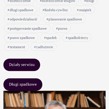
dziedziczenie
dziedziczenie długów
długi
długi spadkowe
Kodeks cywilny
majątek
odpowiedzialność
planowanie spadkowe
postępowanie spadkowe
prawo
prawo spadkowe
spadek
spadkobiercy
testament
zadłużenie
Działy serwisu
Długi spadkowe