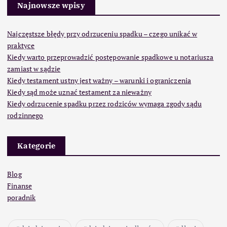
Najnowsze wpisy
Najczęstsze błędy przy odrzuceniu spadku – czego unikać w
praktyce
Kiedy warto przeprowadzić postępowanie spadkowe u notariusza
zamiast w sądzie
Kiedy testament ustny jest ważny – warunki i ograniczenia
Kiedy sąd może uznać testament za nieważny
Kiedy odrzucenie spadku przez rodziców wymaga zgody sądu
rodzinnego
Kategorie
Blog
Finanse
poradnik