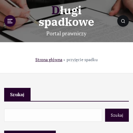
S
Długi
k
i
spadkowe
p
t
Portal prawniczy
o
c
o
n
Strona główna
»
przyjęcie spadku
t
e
n
t
Szukaj
Szukaj