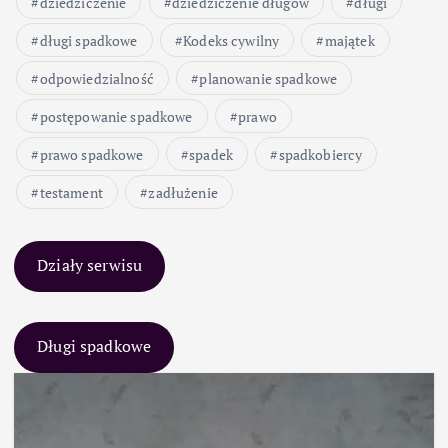
dziedziczenie
dziedziczenie długów
długi
długi spadkowe
Kodeks cywilny
majątek
odpowiedzialność
planowanie spadkowe
postępowanie spadkowe
prawo
prawo spadkowe
spadek
spadkobiercy
testament
zadłużenie
Działy serwisu
Długi spadkowe