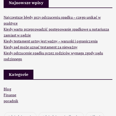
Najnowsze wpisy
Najczęstsze błędy przy odrzuceniu spadku – czego unikać w
praktyce
Kiedy warto przeprowadzić postępowanie spadkowe u notariusza
zamiast w sądzie
Kiedy testament ustny jest ważny – warunki i ograniczenia
Kiedy sąd może uznać testament za nieważny
Kiedy odrzucenie spadku przez rodziców wymaga zgody sądu
rodzinnego
Kategorie
Blog
Finanse
poradnik