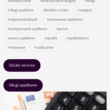
dziedziczenie
dziedziczenie długów
długi
długi spadkowe
Kodeks cywilny
majątek
odpowiedzialność
planowanie spadkowe
postępowanie spadkowe
prawo
prawo spadkowe
spadek
spadkobiercy
testament
zadłużenie
Działy serwisu
Długi spadkowe