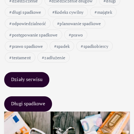
dziedziczenie
dziedziczenie długów
długi
długi spadkowe
Kodeks cywilny
majątek
odpowiedzialność
planowanie spadkowe
postępowanie spadkowe
prawo
prawo spadkowe
spadek
spadkobiercy
testament
zadłużenie
Działy serwisu
Długi spadkowe