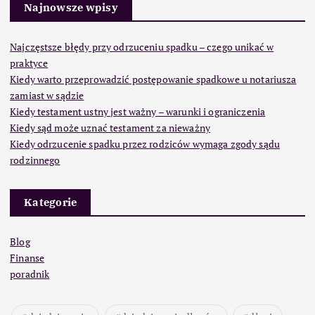
Najnowsze wpisy
Najczęstsze błędy przy odrzuceniu spadku – czego unikać w
praktyce
Kiedy warto przeprowadzić postępowanie spadkowe u notariusza
zamiast w sądzie
Kiedy testament ustny jest ważny – warunki i ograniczenia
Kiedy sąd może uznać testament za nieważny
Kiedy odrzucenie spadku przez rodziców wymaga zgody sądu
rodzinnego
Kategorie
Blog
Finanse
poradnik