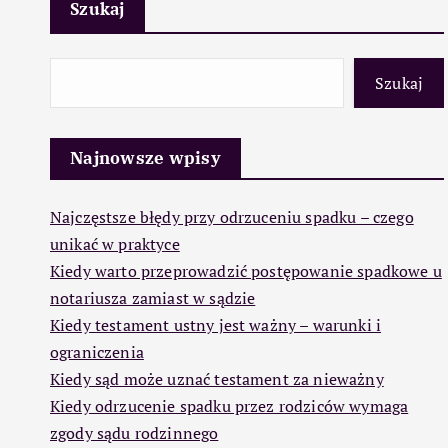
Szukaj
Szukaj
Najnowsze wpisy
Najczęstsze błędy przy odrzuceniu spadku – czego
unikać w praktyce
Kiedy warto przeprowadzić postępowanie spadkowe u
notariusza zamiast w sądzie
Kiedy testament ustny jest ważny – warunki i
ograniczenia
Kiedy sąd może uznać testament za nieważny
Kiedy odrzucenie spadku przez rodziców wymaga
zgody sądu rodzinnego