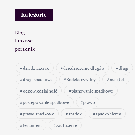
Kategorie
Blog
Finanse
poradnik
dziedziczenie
dziedziczenie długów
długi
długi spadkowe
Kodeks cywilny
majątek
odpowiedzialność
planowanie spadkowe
postępowanie spadkowe
prawo
prawo spadkowe
spadek
spadkobiercy
testament
zadłużenie