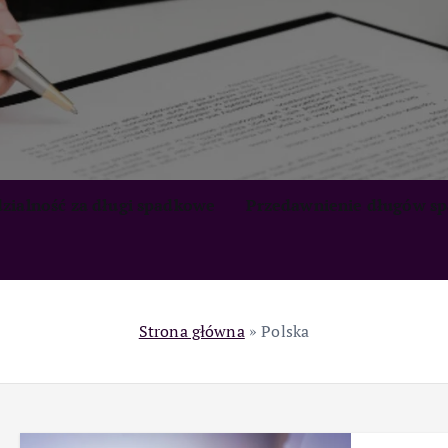
zialność za długi spadkowe
Przedawnienie długów s
Strona główna
»
Polska