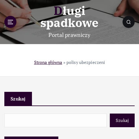
S
Długi
k
i
spadkowe
p
t
Portal prawniczy
o
c
o
n
Strona główna
»
polisy ubezpieczeni
t
e
n
t
Szukaj
Szukaj