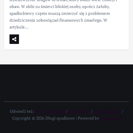
obaw. W obliczu śmierci bliskiej osoby, oprócz żałoby,
spadkobiercy często muszą zmierzyć się z problemem
dziedziczenia zobowiązań finansowych zmarłego. W
artykule…
Odwiedź też:
twoj-prawnik.pl
/
e-temida.pl
/
comradelaw.pl
/
Copyright © 2026 Długi spadkowe | Powered by
icomseo.pl