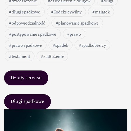
dziedziczenie
dziedziczenie długów
długi
długi spadkowe
Kodeks cywilny
majątek
odpowiedzialność
planowanie spadkowe
postępowanie spadkowe
prawo
prawo spadkowe
spadek
spadkobiercy
testament
zadłużenie
Działy serwisu
Długi spadkowe