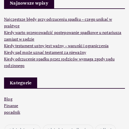
Najnowsze wpisy
Najczęstsze błędy przy odrzuceniu spadku – czego unikać w
praktyce
Kiedy warto przeprowadzić postępowanie spadkowe u notariusza
zamiast w sądzie
Kiedy testament ustny jest ważny – warunki i ograniczenia
Kiedy sąd może uznać testament za nieważny
Kiedy odrzucenie spadku przez rodziców wymaga zgody sądu
rodzinnego
Kategorie
Blog
Finanse
poradnik