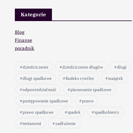
Kategorie
Blog
Finanse
poradnik
dziedziczenie
dziedziczenie długów
długi
długi spadkowe
Kodeks cywilny
majątek
odpowiedzialność
planowanie spadkowe
postępowanie spadkowe
prawo
prawo spadkowe
spadek
spadkobiercy
testament
zadłużenie