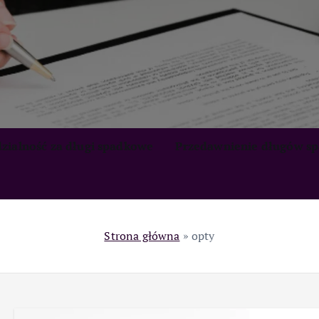
zialność za długi spadkowe
Przedawnienie długów s
Strona główna
»
opty