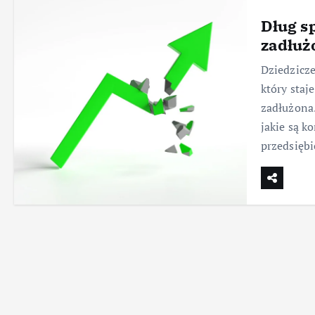
Dług s
zadłuż
Dziedzicze
który staje
zadłużona
jakie są k
przedsiębi