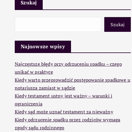
Szukaj
Szukaj
Najnowsze wpisy
Najczęstsze błędy przy odrzuceniu spadku – czego
unikać w praktyce
Kiedy warto przeprowadzić postępowanie spadkowe u
notariusza zamiast w sądzie
Kiedy testament ustny jest ważny – warunki i
ograniczenia
Kiedy sąd może uznać testament za nieważny
Kiedy odrzucenie spadku przez rodziców wymaga
zgody sądu rodzinnego