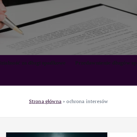
zialność za długi spadkowe
Przedawnienie długów s
Strona główna
»
ochrona interesów