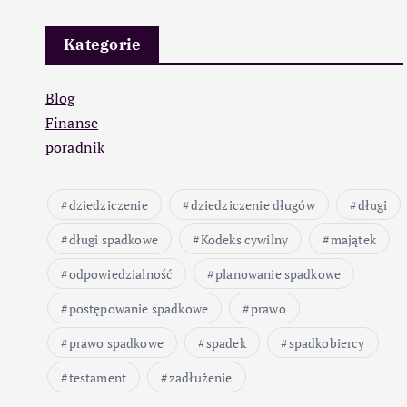
Kategorie
Blog
Finanse
poradnik
dziedziczenie
dziedziczenie długów
długi
długi spadkowe
Kodeks cywilny
majątek
odpowiedzialność
planowanie spadkowe
postępowanie spadkowe
prawo
prawo spadkowe
spadek
spadkobiercy
testament
zadłużenie