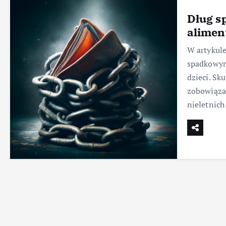
Dług s
alimen
W artykul
spadkowym
dzieci. Sk
zobowiąza
nieletnic