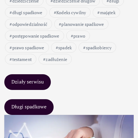
dziedziczenie
dziedziczenie długów
długi
długi spadkowe
Kodeks cywilny
majątek
odpowiedzialność
planowanie spadkowe
postępowanie spadkowe
prawo
prawo spadkowe
spadek
spadkobiercy
testament
zadłużenie
Działy serwisu
Długi spadkowe