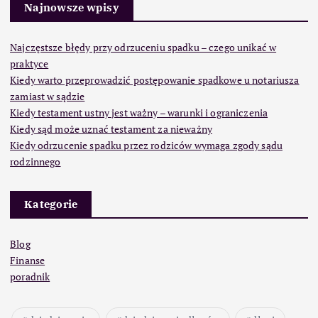
Najnowsze wpisy
Najczęstsze błędy przy odrzuceniu spadku – czego unikać w
praktyce
Kiedy warto przeprowadzić postępowanie spadkowe u notariusza
zamiast w sądzie
Kiedy testament ustny jest ważny – warunki i ograniczenia
Kiedy sąd może uznać testament za nieważny
Kiedy odrzucenie spadku przez rodziców wymaga zgody sądu
rodzinnego
Kategorie
Blog
Finanse
poradnik