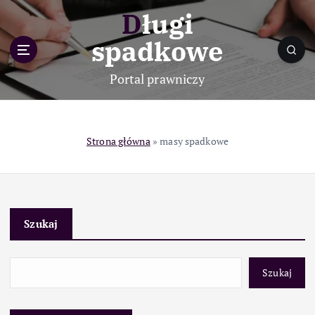
S
Długi
k
i
spadkowe
p
t
Portal prawniczy
o
c
o
n
Strona główna
»
masy spadkowe
t
e
n
t
Szukaj
Szukaj