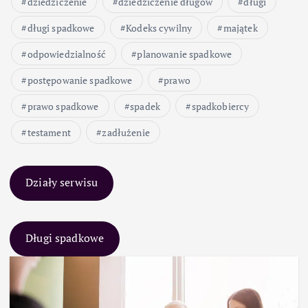
dziedziczenie
dziedziczenie długów
długi
długi spadkowe
Kodeks cywilny
majątek
odpowiedzialność
planowanie spadkowe
postępowanie spadkowe
prawo
prawo spadkowe
spadek
spadkobiercy
testament
zadłużenie
Działy serwisu
Długi spadkowe