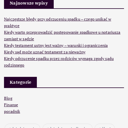
Najnowsze wpisy
Najczęstsze błędy przy odrzuceniu spadku – czego unikać w
praktyce
Kiedy warto przeprowadzić postępowanie spadkowe u notariusza
zamiast w sądzie
Kiedy testament ustny jest ważny – warunki i ograniczenia
Kiedy sąd może uznać testament za nieważny
Kiedy odrzucenie spadku przez rodziców wymaga zgody sądu
rodzinnego
Kategorie
Blog
Finanse
poradnik