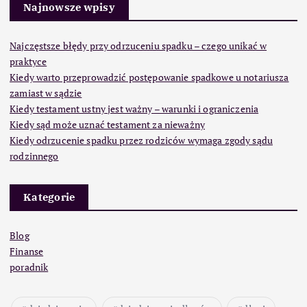
Najnowsze wpisy
Najczęstsze błędy przy odrzuceniu spadku – czego unikać w
praktyce
Kiedy warto przeprowadzić postępowanie spadkowe u notariusza
zamiast w sądzie
Kiedy testament ustny jest ważny – warunki i ograniczenia
Kiedy sąd może uznać testament za nieważny
Kiedy odrzucenie spadku przez rodziców wymaga zgody sądu
rodzinnego
Kategorie
Blog
Finanse
poradnik