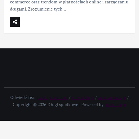
commerce oraz trendom w płatnościach online i zarządzaniu
długami. Zrozumienie tych…
Odwiedź też:
twoj-prawnik.pl
/
e-temida.pl
/
comradelaw.pl
/
Copyright © 2026 Długi spadkowe | Powered by
icomseo.pl