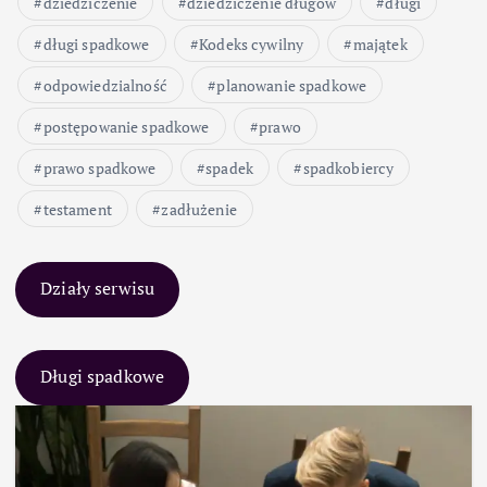
dziedziczenie
dziedziczenie długów
długi
długi spadkowe
Kodeks cywilny
majątek
odpowiedzialność
planowanie spadkowe
postępowanie spadkowe
prawo
prawo spadkowe
spadek
spadkobiercy
testament
zadłużenie
Działy serwisu
Długi spadkowe