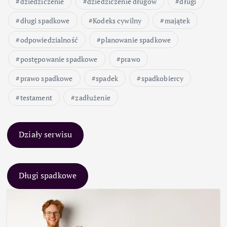
dziedziczenie
dziedziczenie długów
długi
długi spadkowe
Kodeks cywilny
majątek
odpowiedzialność
planowanie spadkowe
postępowanie spadkowe
prawo
prawo spadkowe
spadek
spadkobiercy
testament
zadłużenie
Działy serwisu
Długi spadkowe