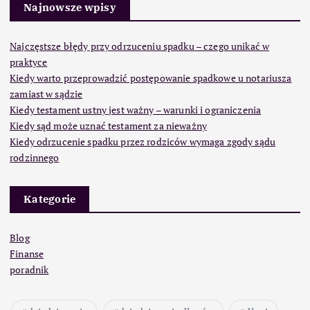
Najnowsze wpisy
Najczęstsze błędy przy odrzuceniu spadku – czego unikać w
praktyce
Kiedy warto przeprowadzić postępowanie spadkowe u notariusza
zamiast w sądzie
Kiedy testament ustny jest ważny – warunki i ograniczenia
Kiedy sąd może uznać testament za nieważny
Kiedy odrzucenie spadku przez rodziców wymaga zgody sądu
rodzinnego
Kategorie
Blog
Finanse
poradnik