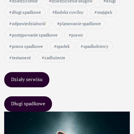
dziedziczenie
dziedziczenie długów
długi
długi spadkowe
Kodeks cywilny
majątek
odpowiedzialność
planowanie spadkowe
postępowanie spadkowe
prawo
prawo spadkowe
spadek
spadkobiercy
testament
zadłużenie
Działy serwisu
Długi spadkowe