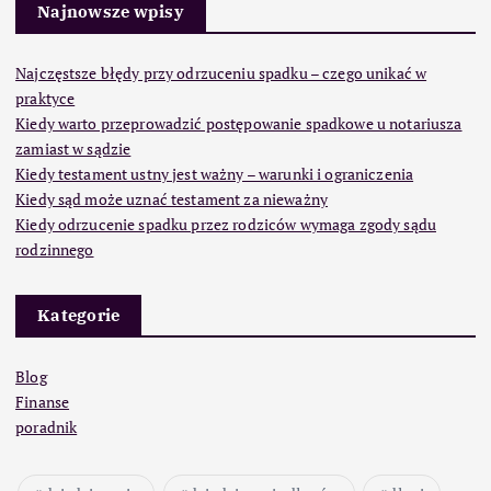
Najnowsze wpisy
Najczęstsze błędy przy odrzuceniu spadku – czego unikać w
praktyce
Kiedy warto przeprowadzić postępowanie spadkowe u notariusza
zamiast w sądzie
Kiedy testament ustny jest ważny – warunki i ograniczenia
Kiedy sąd może uznać testament za nieważny
Kiedy odrzucenie spadku przez rodziców wymaga zgody sądu
rodzinnego
Kategorie
Blog
Finanse
poradnik