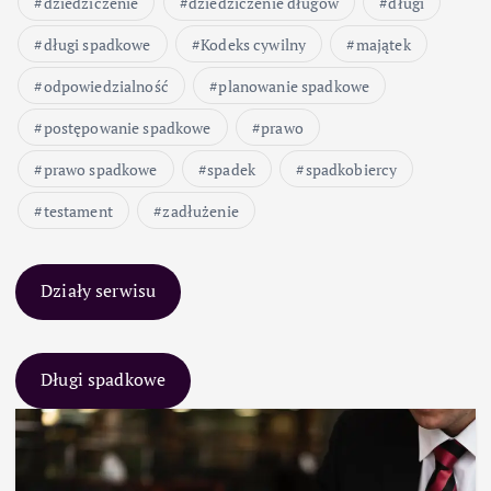
dziedziczenie
dziedziczenie długów
długi
długi spadkowe
Kodeks cywilny
majątek
odpowiedzialność
planowanie spadkowe
postępowanie spadkowe
prawo
prawo spadkowe
spadek
spadkobiercy
testament
zadłużenie
Działy serwisu
Długi spadkowe