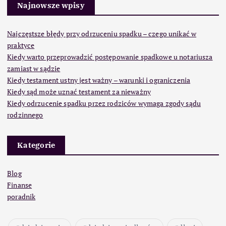
Najnowsze wpisy
Najczęstsze błędy przy odrzuceniu spadku – czego unikać w
praktyce
Kiedy warto przeprowadzić postępowanie spadkowe u notariusza
zamiast w sądzie
Kiedy testament ustny jest ważny – warunki i ograniczenia
Kiedy sąd może uznać testament za nieważny
Kiedy odrzucenie spadku przez rodziców wymaga zgody sądu
rodzinnego
Kategorie
Blog
Finanse
poradnik