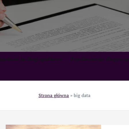
zialność za długi spadkowe
Przedawnienie długów s
Strona główna
»
big data