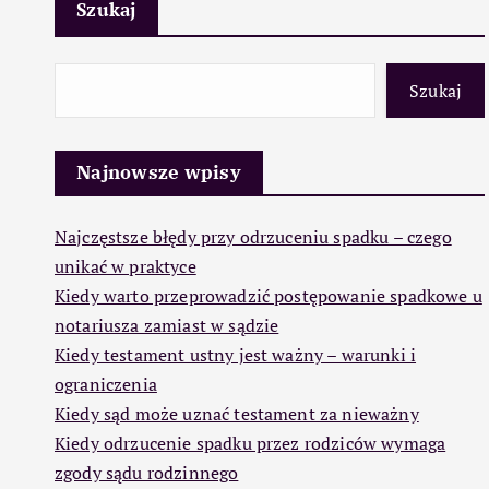
Szukaj
Szukaj
Najnowsze wpisy
Najczęstsze błędy przy odrzuceniu spadku – czego
unikać w praktyce
Kiedy warto przeprowadzić postępowanie spadkowe u
notariusza zamiast w sądzie
Kiedy testament ustny jest ważny – warunki i
ograniczenia
Kiedy sąd może uznać testament za nieważny
Kiedy odrzucenie spadku przez rodziców wymaga
zgody sądu rodzinnego