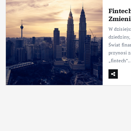
Fintec
Zmieni
W dzisiej
dziedziny,
Świat fina
przynosi z
„fintech”