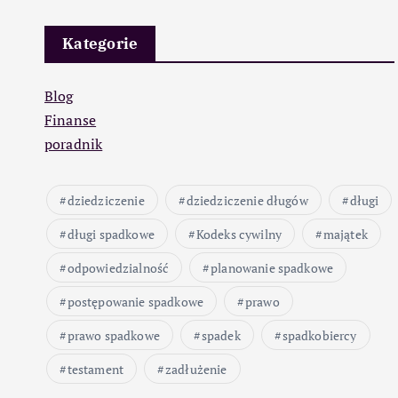
Kategorie
Blog
Finanse
poradnik
dziedziczenie
dziedziczenie długów
długi
długi spadkowe
Kodeks cywilny
majątek
odpowiedzialność
planowanie spadkowe
postępowanie spadkowe
prawo
prawo spadkowe
spadek
spadkobiercy
testament
zadłużenie