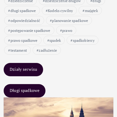
dziedziczenie
dziedziczenie długów
długi
długi spadkowe
Kodeks cywilny
majątek
odpowiedzialność
planowanie spadkowe
postępowanie spadkowe
prawo
prawo spadkowe
spadek
spadkobiercy
testament
zadłużenie
Działy serwisu
Długi spadkowe