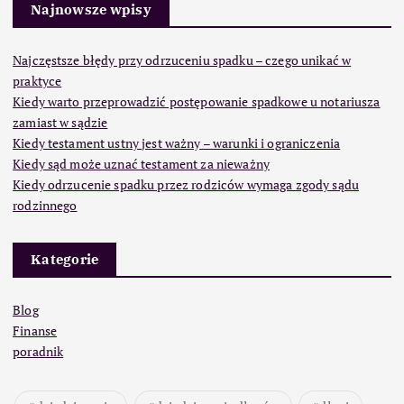
Najnowsze wpisy
Najczęstsze błędy przy odrzuceniu spadku – czego unikać w
praktyce
Kiedy warto przeprowadzić postępowanie spadkowe u notariusza
zamiast w sądzie
Kiedy testament ustny jest ważny – warunki i ograniczenia
Kiedy sąd może uznać testament za nieważny
Kiedy odrzucenie spadku przez rodziców wymaga zgody sądu
rodzinnego
Kategorie
Blog
Finanse
poradnik