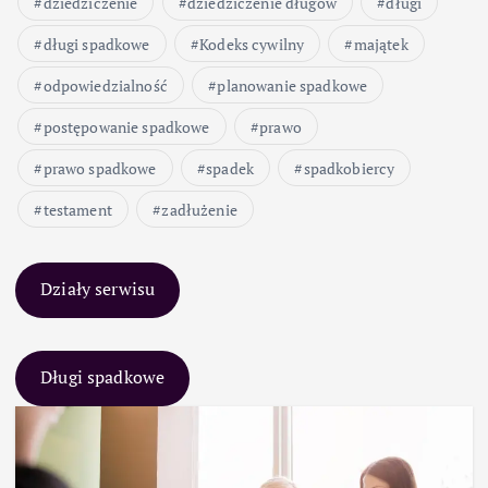
dziedziczenie
dziedziczenie długów
długi
długi spadkowe
Kodeks cywilny
majątek
odpowiedzialność
planowanie spadkowe
postępowanie spadkowe
prawo
prawo spadkowe
spadek
spadkobiercy
testament
zadłużenie
Działy serwisu
Długi spadkowe