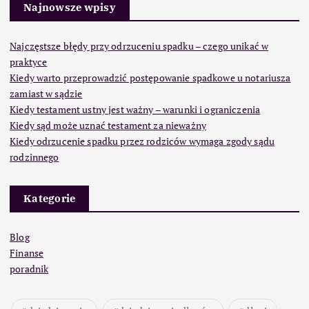
Najnowsze wpisy
Najczęstsze błędy przy odrzuceniu spadku – czego unikać w
praktyce
Kiedy warto przeprowadzić postępowanie spadkowe u notariusza
zamiast w sądzie
Kiedy testament ustny jest ważny – warunki i ograniczenia
Kiedy sąd może uznać testament za nieważny
Kiedy odrzucenie spadku przez rodziców wymaga zgody sądu
rodzinnego
Kategorie
Blog
Finanse
poradnik