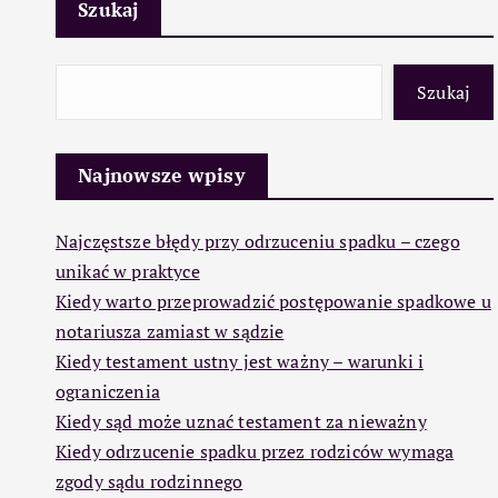
Szukaj
Szukaj
Najnowsze wpisy
Najczęstsze błędy przy odrzuceniu spadku – czego
unikać w praktyce
Kiedy warto przeprowadzić postępowanie spadkowe u
notariusza zamiast w sądzie
Kiedy testament ustny jest ważny – warunki i
ograniczenia
Kiedy sąd może uznać testament za nieważny
Kiedy odrzucenie spadku przez rodziców wymaga
zgody sądu rodzinnego