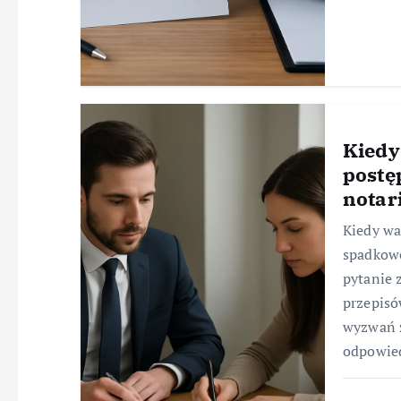
Kiedy
postę
notar
Kiedy wa
spadkowe
pytanie 
przepisó
wyzwań z
odpowie