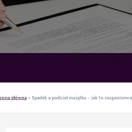
zialność za długi spadkowe
Przedawnienie długów s
trona główna
»
Spadek a podział majątku – jak to zorganizowa