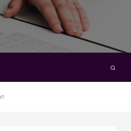
padkowych
ć?