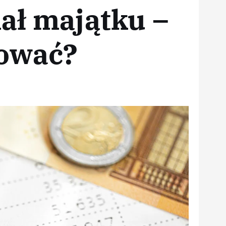
ał majątku –
zować?