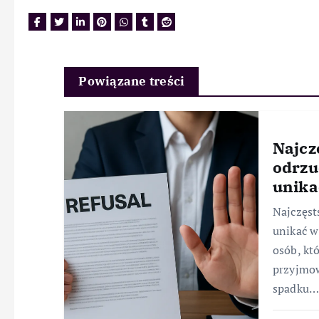
Powiązane treści
Najcz
odrzu
unika
Najczęst
unikać w
osób, kt
przyjmow
spadku