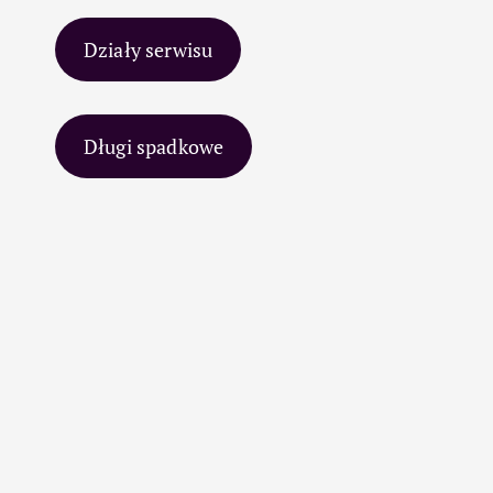
Działy serwisu
Długi spadkowe