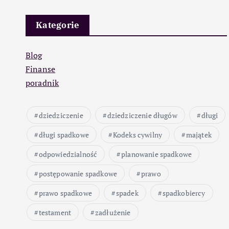
Kategorie
Blog
Finanse
poradnik
dziedziczenie
dziedziczenie długów
długi
długi spadkowe
Kodeks cywilny
majątek
odpowiedzialność
planowanie spadkowe
postępowanie spadkowe
prawo
prawo spadkowe
spadek
spadkobiercy
testament
zadłużenie