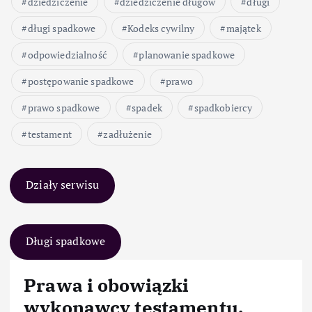
dziedziczenie
dziedziczenie długów
długi
długi spadkowe
Kodeks cywilny
majątek
odpowiedzialność
planowanie spadkowe
postępowanie spadkowe
prawo
prawo spadkowe
spadek
spadkobiercy
testament
zadłużenie
Działy serwisu
Długi spadkowe
Prawa i obowiązki
wykonawcy testamentu.