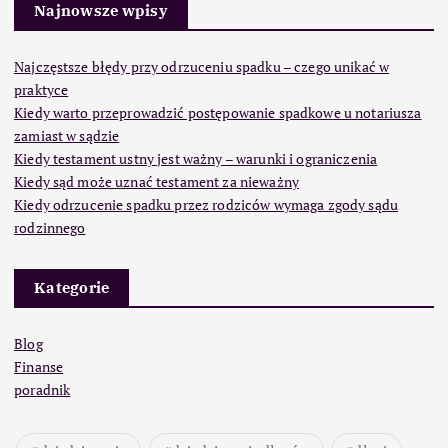
Najnowsze wpisy
Najczęstsze błędy przy odrzuceniu spadku – czego unikać w
praktyce
Kiedy warto przeprowadzić postępowanie spadkowe u notariusza
zamiast w sądzie
Kiedy testament ustny jest ważny – warunki i ograniczenia
Kiedy sąd może uznać testament za nieważny
Kiedy odrzucenie spadku przez rodziców wymaga zgody sądu
rodzinnego
Kategorie
Blog
Finanse
poradnik