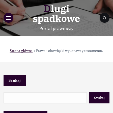
S
Długi
k
i
spadkowe
p
t
Portal prawniczy
o
c
o
n
Strona główna
»
Prawa i obowiązki wykonawcy testamentu.
t
e
n
t
Szukaj
Szukaj