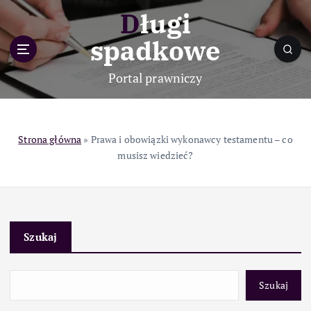
S
Długi
k
i
spadkowe
p
t
Portal prawniczy
o
c
o
n
Strona główna
»
Prawa i obowiązki wykonawcy testamentu – co
t
musisz wiedzieć?
e
n
t
Szukaj
Szukaj