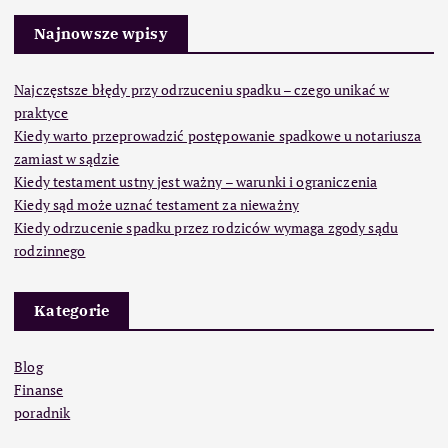
Najnowsze wpisy
Najczęstsze błędy przy odrzuceniu spadku – czego unikać w
praktyce
Kiedy warto przeprowadzić postępowanie spadkowe u notariusza
zamiast w sądzie
Kiedy testament ustny jest ważny – warunki i ograniczenia
Kiedy sąd może uznać testament za nieważny
Kiedy odrzucenie spadku przez rodziców wymaga zgody sądu
rodzinnego
Kategorie
Blog
Finanse
poradnik