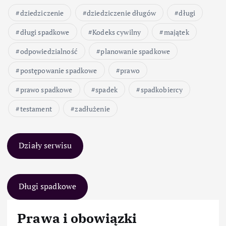
dziedziczenie
dziedziczenie długów
długi
długi spadkowe
Kodeks cywilny
majątek
odpowiedzialność
planowanie spadkowe
postępowanie spadkowe
prawo
prawo spadkowe
spadek
spadkobiercy
testament
zadłużenie
Działy serwisu
Długi spadkowe
Prawa i obowiązki