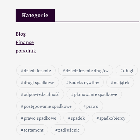
Kategorie
Blog
Finanse
poradnik
dziedziczenie
dziedziczenie długów
długi
długi spadkowe
Kodeks cywilny
majątek
odpowiedzialność
planowanie spadkowe
postępowanie spadkowe
prawo
prawo spadkowe
spadek
spadkobiercy
testament
zadłużenie