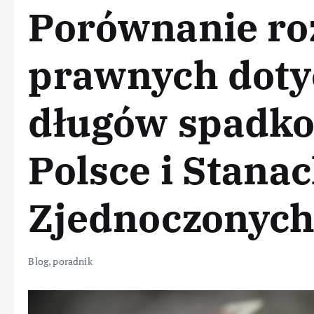
Porównanie ro
prawnych doty
długów spadk
Polsce i Stana
Zjednoczonych
Blog
,
poradnik