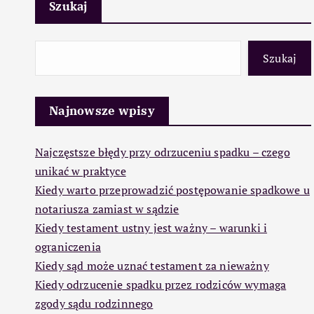
Szukaj
Szukaj
Najnowsze wpisy
Najczęstsze błędy przy odrzuceniu spadku – czego
unikać w praktyce
Kiedy warto przeprowadzić postępowanie spadkowe u
notariusza zamiast w sądzie
Kiedy testament ustny jest ważny – warunki i
ograniczenia
Kiedy sąd może uznać testament za nieważny
Kiedy odrzucenie spadku przez rodziców wymaga
zgody sądu rodzinnego