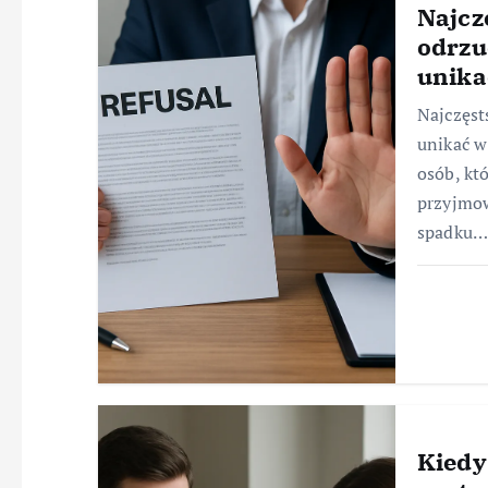
Najcz
odrzu
unika
Najczęst
unikać w
osób, kt
przyjmow
spadku
Kiedy