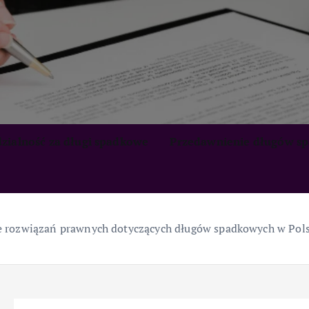
zialność za długi spadkowe
Przedawnienie długów s
 rozwiązań prawnych dotyczących długów spadkowych w Pols