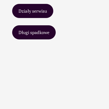
Działy serwisu
Długi spadkowe