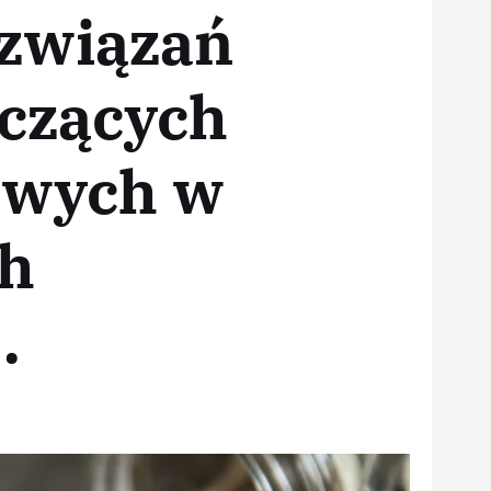
związań
czących
owych w
ch
.