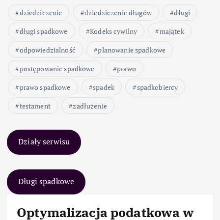
dziedziczenie
dziedziczenie długów
długi
długi spadkowe
Kodeks cywilny
majątek
odpowiedzialność
planowanie spadkowe
postępowanie spadkowe
prawo
prawo spadkowe
spadek
spadkobiercy
testament
zadłużenie
Działy serwisu
Długi spadkowe
Optymalizacja podatkowa w