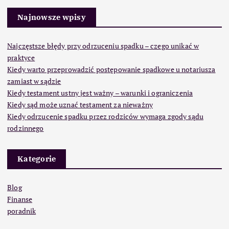
Najnowsze wpisy
Najczęstsze błędy przy odrzuceniu spadku – czego unikać w
praktyce
Kiedy warto przeprowadzić postępowanie spadkowe u notariusza
zamiast w sądzie
Kiedy testament ustny jest ważny – warunki i ograniczenia
Kiedy sąd może uznać testament za nieważny
Kiedy odrzucenie spadku przez rodziców wymaga zgody sądu
rodzinnego
Kategorie
Blog
Finanse
poradnik