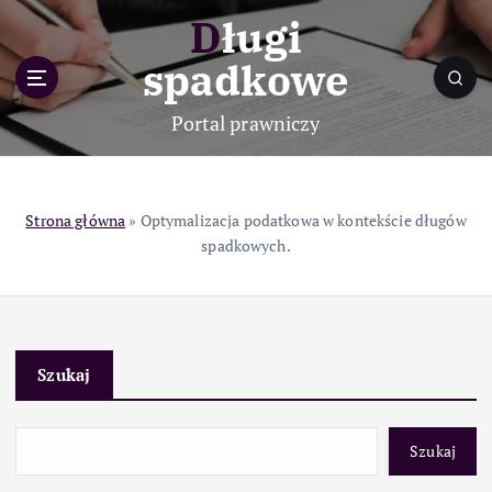
S
Długi
k
i
spadkowe
p
t
Portal prawniczy
o
c
o
n
Strona główna
»
Optymalizacja podatkowa w kontekście długów
t
spadkowych.
e
n
t
Szukaj
Szukaj