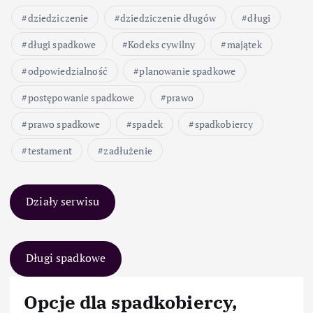
dziedziczenie
dziedziczenie długów
długi
długi spadkowe
Kodeks cywilny
majątek
odpowiedzialność
planowanie spadkowe
postępowanie spadkowe
prawo
prawo spadkowe
spadek
spadkobiercy
testament
zadłużenie
Działy serwisu
Długi spadkowe
Opcje dla spadkobiercy,