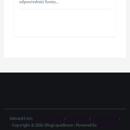
odpowiedniej formy…
Odwiedź też:
twoj-prawnik.pl
/
e-temida.pl
/
comradelaw.pl
/
Copyright © 2026 Długi spadkowe | Powered by
icomseo.pl