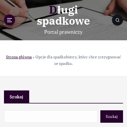
S
Długi
k
i
spadkowe
p
t
Portal prawniczy
o
c
o
n
Strona główna
»
Opcje dla spadkobiercy, który chce zrezygnować
t
ze spadku.
e
n
t
Szukaj
Szukaj