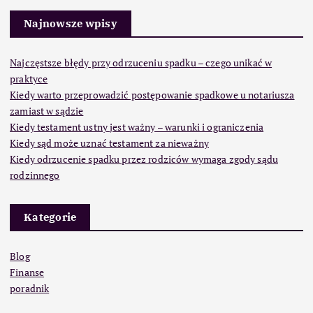
Najnowsze wpisy
Najczęstsze błędy przy odrzuceniu spadku – czego unikać w
praktyce
Kiedy warto przeprowadzić postępowanie spadkowe u notariusza
zamiast w sądzie
Kiedy testament ustny jest ważny – warunki i ograniczenia
Kiedy sąd może uznać testament za nieważny
Kiedy odrzucenie spadku przez rodziców wymaga zgody sądu
rodzinnego
Kategorie
Blog
Finanse
poradnik