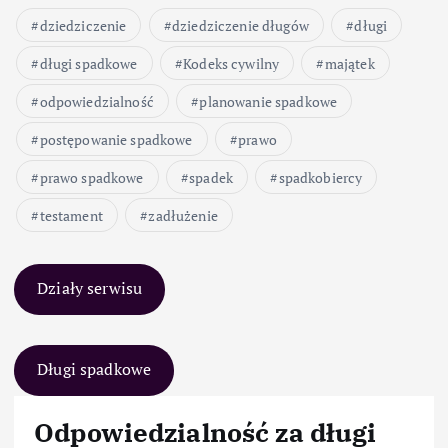
dziedziczenie
dziedziczenie długów
długi
długi spadkowe
Kodeks cywilny
majątek
odpowiedzialność
planowanie spadkowe
postępowanie spadkowe
prawo
prawo spadkowe
spadek
spadkobiercy
testament
zadłużenie
Działy serwisu
Długi spadkowe
Odpowiedzialność za długi