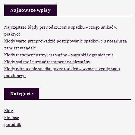
Najnowsze wpisy
Najczęstsze błędy przy odrzuceniu spadku – czego unikać w
praktyce
Kiedy warto przeprowadzić postępowanie spadkowe u notariusza
zamiast w sądzie
Kiedy testament ustny jest ważny – warunki i ograniczenia
Kiedy sąd może uznać testament za nieważny
Kiedy odrzucenie spadku przez rodziców wymaga zgody sądu
rodzinnego
Kategorie
Blog
Finanse
poradnik