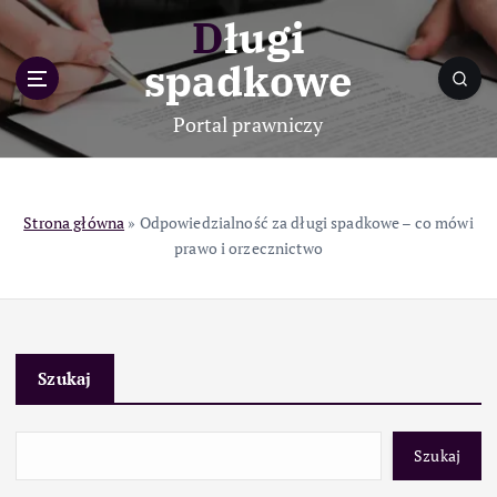
S
Długi
k
i
spadkowe
p
t
Portal prawniczy
o
c
o
n
Strona główna
»
Odpowiedzialność za długi spadkowe – co mówi
t
prawo i orzecznictwo
e
n
t
Szukaj
Szukaj