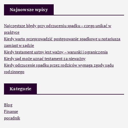
Najnowsze wpisy
Najczęstsze błędy przy odrzuceniu spadku – czego unikać w
praktyce
Kiedy warto przeprowadzić postępowanie spadkowe u notariusza
zamiast w sądzie
Kiedy testament ustny jest ważny – warunki i ograniczenia
Kiedy sąd może uznać testament za nieważny
Kiedy odrzucenie spadku przez rodziców wymaga zgody sądu
rodzinnego
Kategorie
Blog
Finanse
poradnik