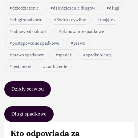
dziedziczenie
dziedziczenie długów
długi
długi spadkowe
Kodeks cywilny
majątek
odpowiedzialność
planowanie spadkowe
postępowanie spadkowe
prawo
prawo spadkowe
spadek
spadkobiercy
testament
zadłużenie
Działy serwisu
Długi spadkowe
Kto odpowiada za