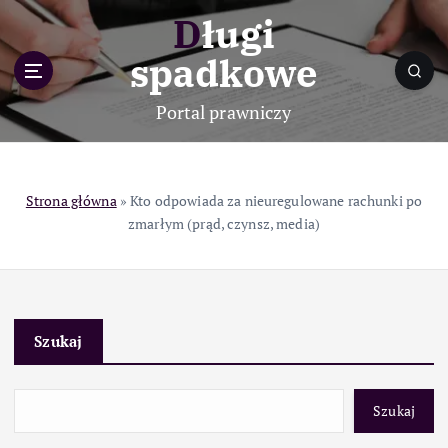
S
Długi
k
i
spadkowe
p
t
Portal prawniczy
o
c
o
n
Strona główna
»
Kto odpowiada za nieuregulowane rachunki po
t
zmarłym (prąd, czynsz, media)
e
n
t
Szukaj
Szukaj