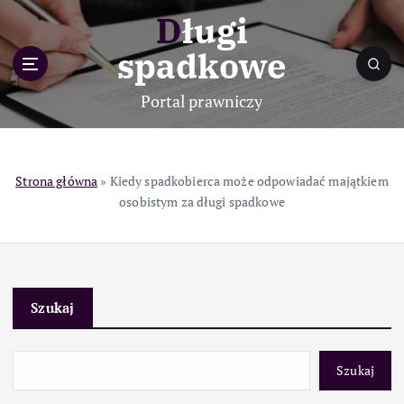
S
Długi
k
i
spadkowe
p
t
Portal prawniczy
o
c
o
n
Strona główna
»
Kiedy spadkobierca może odpowiadać majątkiem
t
osobistym za długi spadkowe
e
n
t
Szukaj
Szukaj