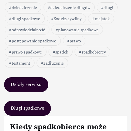
dziedziczenie
dziedziczenie długów
długi
długi spadkowe
Kodeks cywilny
majątek
odpowiedzialność
planowanie spadkowe
postępowanie spadkowe
prawo
prawo spadkowe
spadek
spadkobiercy
testament
zadłużenie
Działy serwisu
Długi spadkowe
Kiedy spadkobierca może