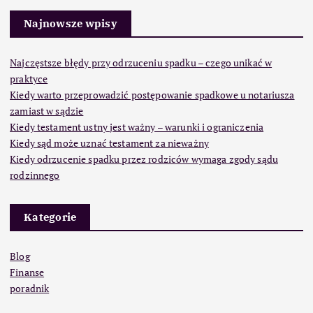
Najnowsze wpisy
Najczęstsze błędy przy odrzuceniu spadku – czego unikać w
praktyce
Kiedy warto przeprowadzić postępowanie spadkowe u notariusza
zamiast w sądzie
Kiedy testament ustny jest ważny – warunki i ograniczenia
Kiedy sąd może uznać testament za nieważny
Kiedy odrzucenie spadku przez rodziców wymaga zgody sądu
rodzinnego
Kategorie
Blog
Finanse
poradnik