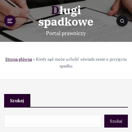
S
Długi
k
i
spadkowe
p
t
Portal prawniczy
o
c
o
n
Strona główna
»
Kiedy sąd może uchylić oświadczenie o przyjęciu
t
spadku
e
n
t
Szukaj
Szukaj