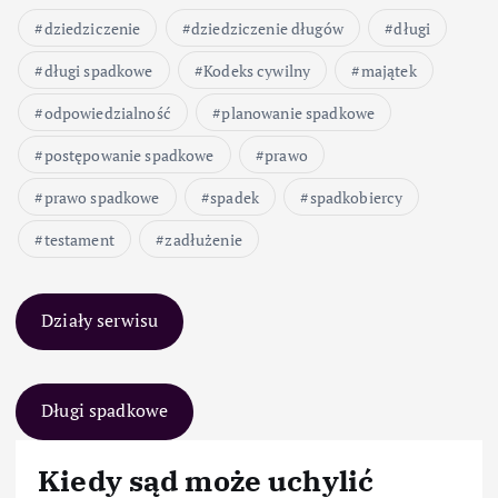
dziedziczenie
dziedziczenie długów
długi
długi spadkowe
Kodeks cywilny
majątek
odpowiedzialność
planowanie spadkowe
postępowanie spadkowe
prawo
prawo spadkowe
spadek
spadkobiercy
testament
zadłużenie
Działy serwisu
Długi spadkowe
Kiedy sąd może uchylić