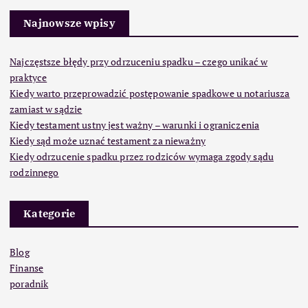
Najnowsze wpisy
Najczęstsze błędy przy odrzuceniu spadku – czego unikać w
praktyce
Kiedy warto przeprowadzić postępowanie spadkowe u notariusza
zamiast w sądzie
Kiedy testament ustny jest ważny – warunki i ograniczenia
Kiedy sąd może uznać testament za nieważny
Kiedy odrzucenie spadku przez rodziców wymaga zgody sądu
rodzinnego
Kategorie
Blog
Finanse
poradnik