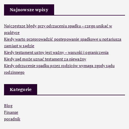
Najnowsze wpisy
Najczęstsze błędy przy odrzuceniu spadku – czego unikać w
praktyce
Kiedy warto przeprowadzić postępowanie spadkowe u notariusza
zamiast w sądzie
Kiedy testament ustny jest ważny – warunki i ograniczenia
Kiedy sąd może uznać testament za nieważny
Kiedy odrzucenie spadku przez rodziców wymaga zgody sądu
rodzinnego
Kategorie
Blog
Finanse
poradnik