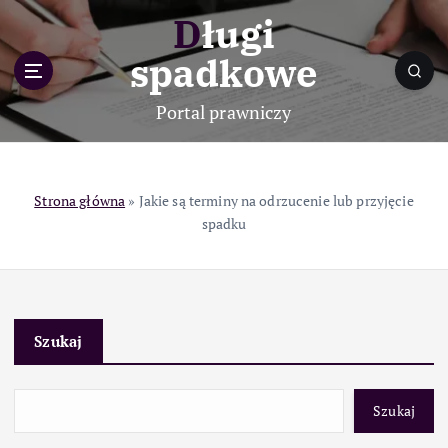
S
Długi
k
i
spadkowe
p
t
Portal prawniczy
o
c
o
n
Strona główna
»
Jakie są terminy na odrzucenie lub przyjęcie
t
spadku
e
n
t
Szukaj
Szukaj