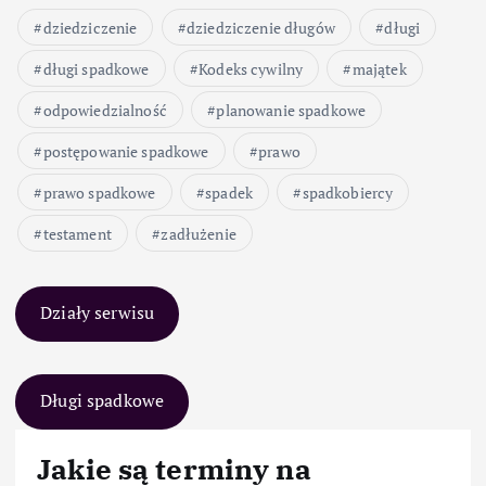
dziedziczenie
dziedziczenie długów
długi
długi spadkowe
Kodeks cywilny
majątek
odpowiedzialność
planowanie spadkowe
postępowanie spadkowe
prawo
prawo spadkowe
spadek
spadkobiercy
testament
zadłużenie
Działy serwisu
Długi spadkowe
Jakie są terminy na