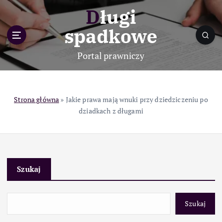
S
Długi
k
i
spadkowe
p
t
Portal prawniczy
o
c
o
n
Strona główna
»
Jakie prawa mają wnuki przy dziedziczeniu po
t
dziadkach z długami
e
n
t
Szukaj
Szukaj