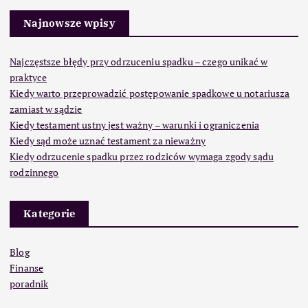
Najnowsze wpisy
Najczęstsze błędy przy odrzuceniu spadku – czego unikać w
praktyce
Kiedy warto przeprowadzić postępowanie spadkowe u notariusza
zamiast w sądzie
Kiedy testament ustny jest ważny – warunki i ograniczenia
Kiedy sąd może uznać testament za nieważny
Kiedy odrzucenie spadku przez rodziców wymaga zgody sądu
rodzinnego
Kategorie
Blog
Finanse
poradnik