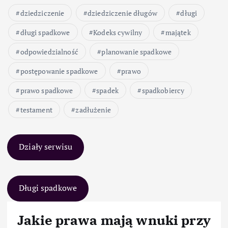
dziedziczenie
dziedziczenie długów
długi
długi spadkowe
Kodeks cywilny
majątek
odpowiedzialność
planowanie spadkowe
postępowanie spadkowe
prawo
prawo spadkowe
spadek
spadkobiercy
testament
zadłużenie
Działy serwisu
Długi spadkowe
Jakie prawa mają wnuki przy