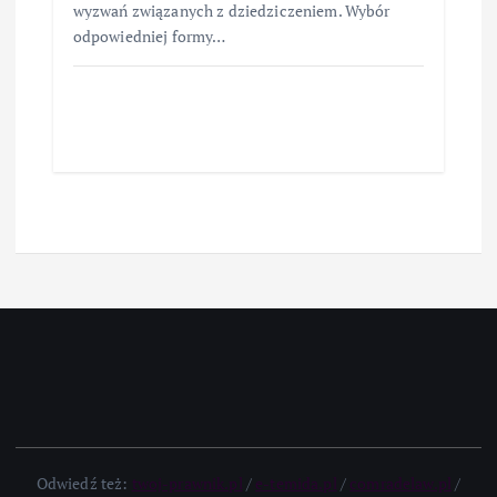
wyzwań związanych z dziedziczeniem. Wybór
odpowiedniej formy…
Odwiedź też:
twoj-prawnik.pl
/
e-temida.pl
/
comradelaw.pl
/