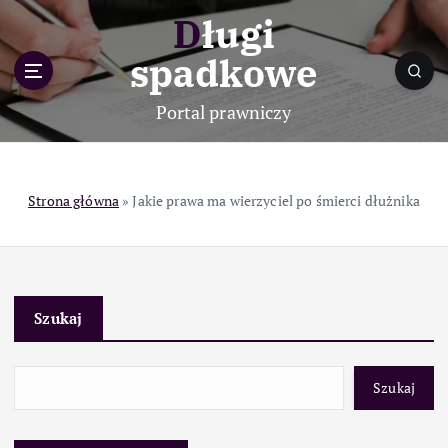
S
Długi
k
i
spadkowe
p
t
Portal prawniczy
o
c
o
n
Strona główna
»
Jakie prawa ma wierzyciel po śmierci dłużnika
t
e
n
t
Szukaj
Szukaj