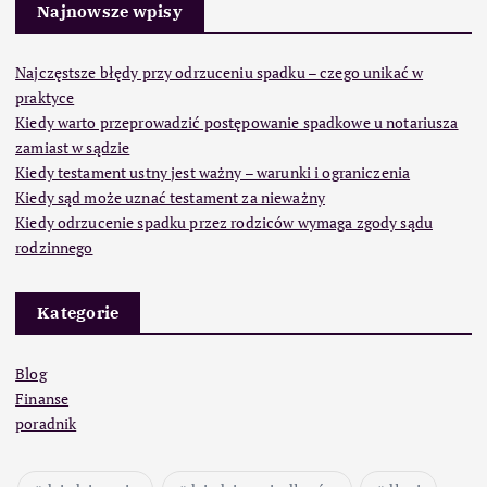
Najnowsze wpisy
Najczęstsze błędy przy odrzuceniu spadku – czego unikać w
praktyce
Kiedy warto przeprowadzić postępowanie spadkowe u notariusza
zamiast w sądzie
Kiedy testament ustny jest ważny – warunki i ograniczenia
Kiedy sąd może uznać testament za nieważny
Kiedy odrzucenie spadku przez rodziców wymaga zgody sądu
rodzinnego
Kategorie
Blog
Finanse
poradnik