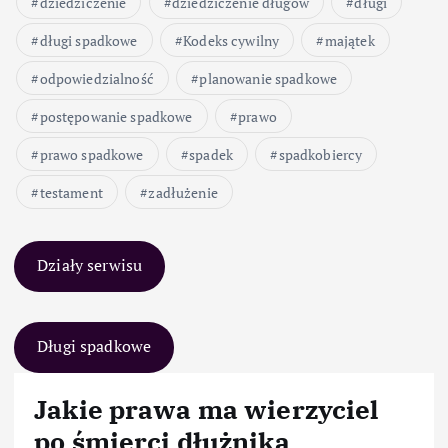
dziedziczenie
dziedziczenie długów
długi
długi spadkowe
Kodeks cywilny
majątek
odpowiedzialność
planowanie spadkowe
postępowanie spadkowe
prawo
prawo spadkowe
spadek
spadkobiercy
testament
zadłużenie
Działy serwisu
Długi spadkowe
Jakie prawa ma wierzyciel
po śmierci dłużnika