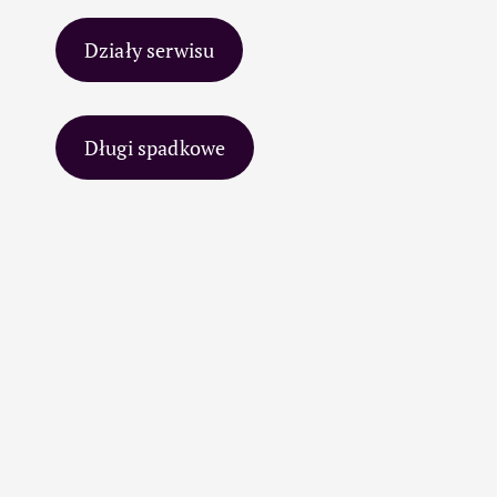
Działy serwisu
Długi spadkowe