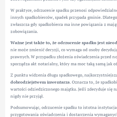
W praktyce, odrzucenie spadku przenosi odpowiedzialn
innych spadkobierców, spadek przypada gminie. Dlateg
zwłaszcza gdy spadkobierca ma inne powiązania z maj
zobowiązania.
Ważne jest także to, że odrzucenie spadku jest nie
nie może zmienić decyzji, co wymaga od osoby decydują
prawnych. W przypadku złożenia oświadczenia przed no
sporządza akt notarialny, który ma moc taką samą jak o
Z punktu widzenia długu spadkowego, najkorzystniejszą 
dobro­dziej­stwem inwentarza
. Oznacza to, że spadkob
wartości odziedziczonego majątku. Jeśli zdecyduje się na
nigdy nie przyjął.
Podsumowując, odrzucenie spadku to istotna instytuc
przygotowania oświadczenia i dostarczenia wymagany