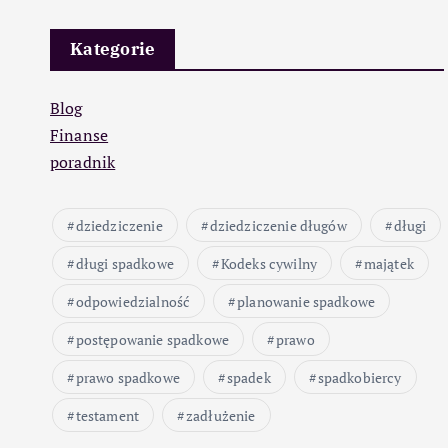
Kategorie
Blog
Finanse
poradnik
dziedziczenie
dziedziczenie długów
długi
długi spadkowe
Kodeks cywilny
majątek
odpowiedzialność
planowanie spadkowe
postępowanie spadkowe
prawo
prawo spadkowe
spadek
spadkobiercy
testament
zadłużenie