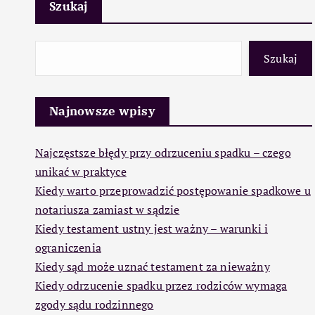
Szukaj
Szukaj
Najnowsze wpisy
Najczęstsze błędy przy odrzuceniu spadku – czego
unikać w praktyce
Kiedy warto przeprowadzić postępowanie spadkowe u
notariusza zamiast w sądzie
Kiedy testament ustny jest ważny – warunki i
ograniczenia
Kiedy sąd może uznać testament za nieważny
Kiedy odrzucenie spadku przez rodziców wymaga
zgody sądu rodzinnego