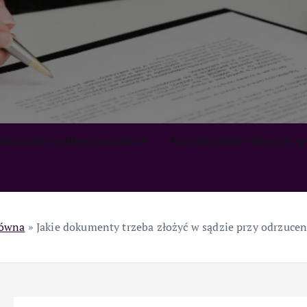
zialność za długi spadkowe
Przedawnienie długów s
łówna
»
Jakie dokumenty trzeba złożyć w sądzie przy odrzuce