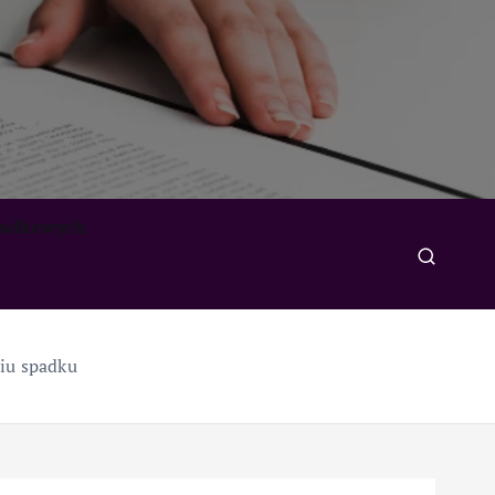
padkowych
niu spadku