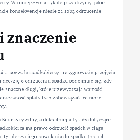
ercy. W niniejszym artykule przybliżymy, jakie
akie konsekwencje niesie za sobą odrzucenie
i znaczenie
u
tóra pozwala spadkobiercy zrezygnować z przejęcia
ej decyzję o odrzuceniu spadku podejmuje się, gdy
ie znaczne długi, które przewyższają wartość
konieczność spłaty tych zobowiązań, co może
cy.
m
Kodeks cywilny
, a dokładniej artykuły dotyczące
padkobierca ma prawo odrzucić spadek w ciągu
o tytule swojego powołania do spadku (np. od