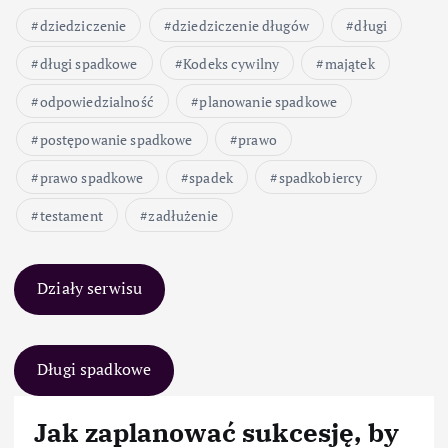
dziedziczenie
dziedziczenie długów
długi
długi spadkowe
Kodeks cywilny
majątek
odpowiedzialność
planowanie spadkowe
postępowanie spadkowe
prawo
prawo spadkowe
spadek
spadkobiercy
testament
zadłużenie
Działy serwisu
Długi spadkowe
Jak zaplanować sukcesję, by