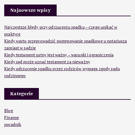
Najnowsze wpisy
Najczęstsze błędy przy odrzuceniu spadku – czego unikać w
praktyce
Kiedy warto przeprowadzić postępowanie spadkowe u notariusza
zamiast w sądzie
Kiedy testament ustny jest ważny – warunki i ograniczenia
Kiedy sąd może uznać testament za nieważny
Kiedy odrzucenie spadku przez rodziców wymaga zgody sądu
rodzinnego
Kategorie
Blog
Finanse
poradnik