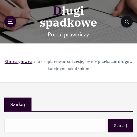
S
Długi
k
i
spadkowe
p
t
Portal prawniczy
o
c
o
n
Strona główna
»
Jak zaplanować sukcesję, by nie przekazać długów
t
kolejnym pokoleniom
e
n
t
Szukaj
Szukaj