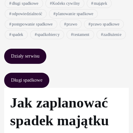
długi spadkowe
Kodeks cywilny
majątek
odpowiedzialność
planowanie spadkowe
postępowanie spadkowe
prawo
prawo spadkowe
spadek
spadkobiercy
testament
zadłużenie
Działy serwisu
Długi spadkowe
Jak zaplanować
spadek majątku