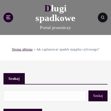
S
Długi
k
i
spadkowe
p
t
Portal prawniczy
o
c
o
n
Strona główna
»
Jak zaplanować spadek majątku cyfrowego?
t
e
n
t
Szukaj
Szukaj