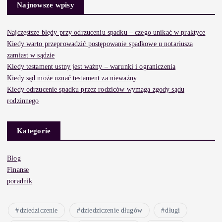
Najnowsze wpisy
Najczęstsze błędy przy odrzuceniu spadku – czego unikać w praktyce
Kiedy warto przeprowadzić postępowanie spadkowe u notariusza
zamiast w sądzie
Kiedy testament ustny jest ważny – warunki i ograniczenia
Kiedy sąd może uznać testament za nieważny
Kiedy odrzucenie spadku przez rodziców wymaga zgody sądu
rodzinnego
Kategorie
Blog
Finanse
poradnik
dziedziczenie
dziedziczenie długów
długi