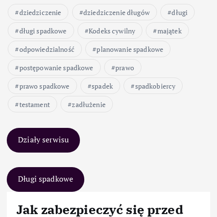
dziedziczenie
dziedziczenie długów
długi
długi spadkowe
Kodeks cywilny
majątek
odpowiedzialność
planowanie spadkowe
postępowanie spadkowe
prawo
prawo spadkowe
spadek
spadkobiercy
testament
zadłużenie
Działy serwisu
Długi spadkowe
Jak zabezpieczyć się przed