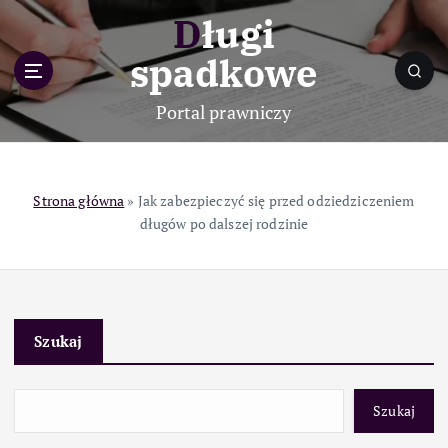
S
Długi
k
i
spadkowe
p
t
Portal prawniczy
o
c
o
n
Strona główna
»
Jak zabezpieczyć się przed odziedziczeniem
t
długów po dalszej rodzinie
e
n
t
Szukaj
Szukaj