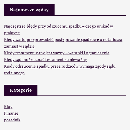
Najnowsze wpisy
Najczęstsze błędy przy odrzuceniu spadku – czego unikać w
praktyce
Kiedy warto przeprowadzić postępowanie spadkowe u notariusza
zamiast w sądzie
Kiedy testament ustny jest ważny – warunki i ograniczenia
Kiedy sąd może uznać testament za nieważny
Kiedy odrzucenie spadku przez rodziców wymaga zgody sądu
rodzinnego
Kategorie
Blog
Finanse
poradnik