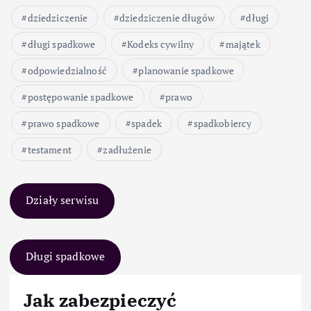
dziedziczenie
dziedziczenie długów
długi
długi spadkowe
Kodeks cywilny
majątek
odpowiedzialność
planowanie spadkowe
postępowanie spadkowe
prawo
prawo spadkowe
spadek
spadkobiercy
testament
zadłużenie
Działy serwisu
Długi spadkowe
Jak zabezpieczyć