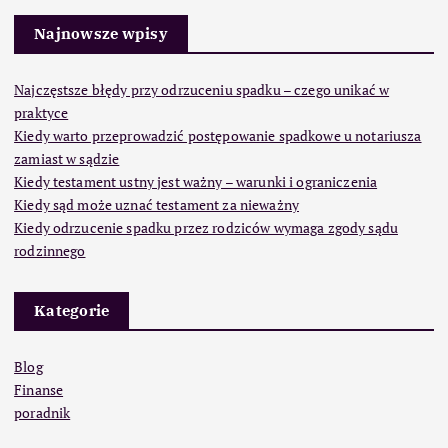
Najnowsze wpisy
Najczęstsze błędy przy odrzuceniu spadku – czego unikać w
praktyce
Kiedy warto przeprowadzić postępowanie spadkowe u notariusza
zamiast w sądzie
Kiedy testament ustny jest ważny – warunki i ograniczenia
Kiedy sąd może uznać testament za nieważny
Kiedy odrzucenie spadku przez rodziców wymaga zgody sądu
rodzinnego
Kategorie
Blog
Finanse
poradnik