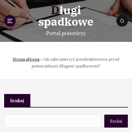
S
Długi
k
i
spadkowe
p
t
Portal prawniczy
o
c
o
n
Strona główna
»
Jak zabezpieczyć przedsiębiorstwo przed
t
potencjalnymi długami spadkowymi?
e
n
t
Szukaj
Szukaj