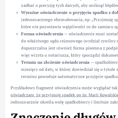
zadbać o precyzję tych danych, aby uniknąć błędó
Wyraźne oświadczenie o przyjęciu spadku z d
jednoznacznego sformułowania, np. „Przyjmuję s
które nie pozostawia wątpliwości co do zamiaru s
Forma oświadczenia
— oświadczenie musi zostać
do właściwego sądu rejonowego (wydział cywilny d
dopuszczalna jest również forma pisemna z podp
więc wizyta u notariusza, który sporządzi dokume
Termin na złożenie oświadczenia
— spadkobierca
miesięcy od daty, w której dowiedział się o tytul
terminu powoduje automatyczne przyjęcie spadku
Przykładowy fragment oświadczenia może wyglądać tak
oświadczam, że przyjmuję spadek po śp. Marii Kowalski
jednoznacznie określa wolę spadkobiercy i limituje zak
Znaczenie długów