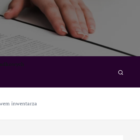
padkowych
stwem inwentarza