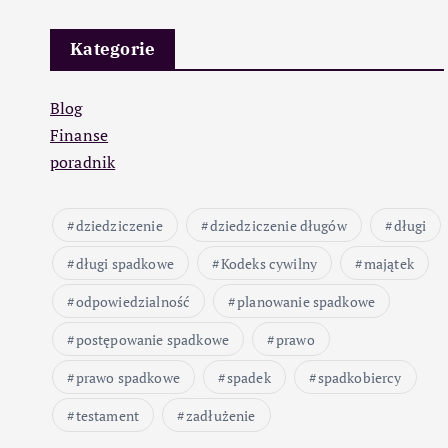
Kategorie
Blog
Finanse
poradnik
dziedziczenie
dziedziczenie długów
długi
długi spadkowe
Kodeks cywilny
majątek
odpowiedzialność
planowanie spadkowe
postępowanie spadkowe
prawo
prawo spadkowe
spadek
spadkobiercy
testament
zadłużenie