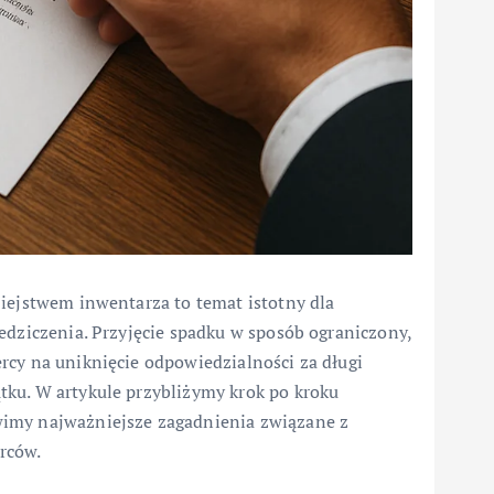
ziejstwem inwentarza to temat istotny dla
edziczenia. Przyjęcie spadku w sposób ograniczony,
rcy na uniknięcie odpowiedzialności za długi
ku. W artykule przybliżymy krok po kroku
wimy najważniejsze zagadnienia związane z
rców.