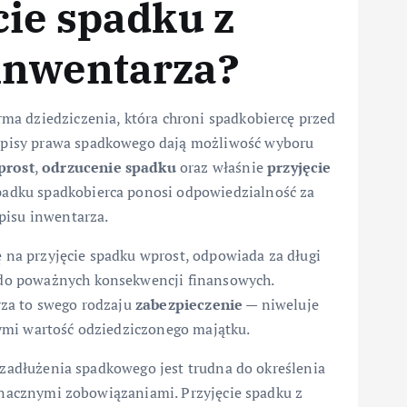
cie spadku z
inwentarza?
rma dziedziczenia, która chroni spadkobiercę przed
pisy prawa spadkowego dają możliwość wyboru
prost
,
odrzucenie spadku
oraz właśnie
przyjęcie
padku spadkobierca ponosi odpowiedzialność za
pisu inwentarza.
ę na przyjęcie spadku wprost, odpowiada za długi
do poważnych konsekwencji finansowych.
rza to swego rodzaju
zabezpieczenie
— niweluje
ymi wartość odziedziczonego majątku.
ć zadłużenia spadkowego jest trudna do określenia
 znacznymi zobowiązaniami. Przyjęcie spadku z