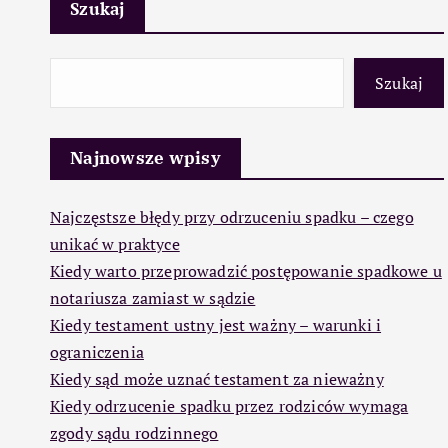
Szukaj
Szukaj
Najnowsze wpisy
Najczęstsze błędy przy odrzuceniu spadku – czego
unikać w praktyce
Kiedy warto przeprowadzić postępowanie spadkowe u
notariusza zamiast w sądzie
Kiedy testament ustny jest ważny – warunki i
ograniczenia
Kiedy sąd może uznać testament za nieważny
Kiedy odrzucenie spadku przez rodziców wymaga
zgody sądu rodzinnego