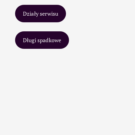
Działy serwisu
Długi spadkowe