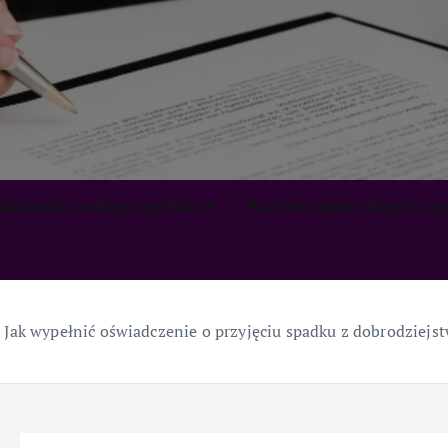
zialność za długi spadkowe
Przedawnienie długów s
»
Jak wypełnić oświadczenie o przyjęciu spadku z dobrodziej