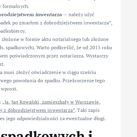
w formalnych.
obrodziejstwem inwentarza
— należy użyć
padek po zmarłym z dobrodziejstwem inwentarza”,
padkobiercy.
 złożone w formie aktu notarialnego lub złożone
s. spadkowych). Warto podkreślić, że od 2015 roku
isem poświadczonym przez notariusza. Wystarczy
nt.
 musi złożyć oświadczenie w ciągu sześciu
e swego powołania do spadku. Przekroczenie tego
 wprost.
:
„Ja, Jan Kowalski, zamieszkały w Warszawie,
ej z dobrodziejstwem inwentarza”
. Taki zapis
res jego odpowiedzialności za ewentualne długi.
 spadkowych i