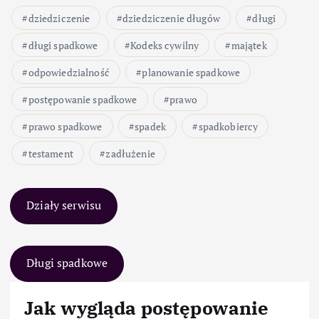
dziedziczenie
dziedziczenie długów
długi
długi spadkowe
Kodeks cywilny
majątek
odpowiedzialność
planowanie spadkowe
postępowanie spadkowe
prawo
prawo spadkowe
spadek
spadkobiercy
testament
zadłużenie
Działy serwisu
Długi spadkowe
Jak wygląda postępowanie