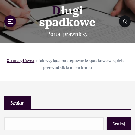
S
Długi
k
i
spadkowe
p
t
Portal prawniczy
o
c
o
n
Strona główna
»
Jak wygląda postępowanie spadkowe w sądzie –
t
przewodnik krok po kroku
e
n
t
Szukaj
Szukaj