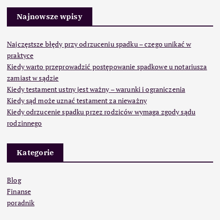
Najnowsze wpisy
Najczęstsze błędy przy odrzuceniu spadku – czego unikać w
praktyce
Kiedy warto przeprowadzić postępowanie spadkowe u notariusza
zamiast w sądzie
Kiedy testament ustny jest ważny – warunki i ograniczenia
Kiedy sąd może uznać testament za nieważny
Kiedy odrzucenie spadku przez rodziców wymaga zgody sądu
rodzinnego
Kategorie
Blog
Finanse
poradnik