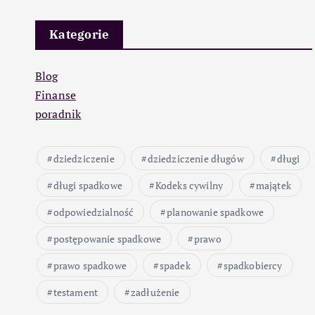
Kategorie
Blog
Finanse
poradnik
dziedziczenie
dziedziczenie długów
długi
długi spadkowe
Kodeks cywilny
majątek
odpowiedzialność
planowanie spadkowe
postępowanie spadkowe
prawo
prawo spadkowe
spadek
spadkobiercy
testament
zadłużenie