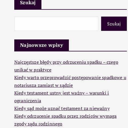
Szukaj
Szukaj
Najnowsze wpisy
Najczęstsze błędy przy odrzuceniu spadku – czego
unikać w praktyce
Kiedy warto przeprowadzić postępowanie spadkowe u
notariusza zamiast w sądzie
Kiedy testament ustny jest ważny – warunki i
ograniczenia
Kiedy sąd może uznać testament za nieważny
Kiedy odrzucenie spadku przez rodziców wymaga
zgody sądu rodzinnego