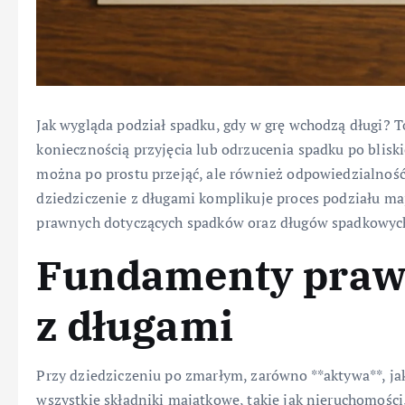
Jak wygląda podział spadku, gdy w grę wchodzą długi? To
koniecznością przyjęcia lub odrzucenia spadku po bliski
można po prostu przejąć, ale również odpowiedzialność
dziedziczenie z długami komplikuje proces podziału m
prawnych dotyczących spadków oraz długów spadkowyc
Fundamenty prawn
z długami
Przy dziedziczeniu po zmarłym, zarówno **aktywa**, ja
wszystkie składniki majątkowe, takie jak nieruchomości