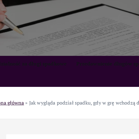
zialność za długi spadkowe
Przedawnienie długów s
ona główna
»
Jak wygląda podział spadku, gdy w grę wchodzą d