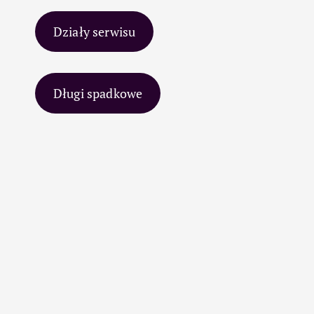
Działy serwisu
Długi spadkowe