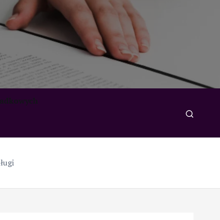
padkowych
ługi